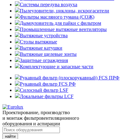
Системы передува воздуха
Пылеуловители, циклоны, искрогасители
Фильтры масляного тумана (СОЖ)
Дымоуловитель для пайки с фильтром
Промышленные вытяжные вентиляторы
Вытяжные устройства
Столы вытяжные
Вытяжные катушки
Вытяжные щелевые зонты
Защитные ограждения
Комплектующие и запасные части
Рукавный фильтр (плоскорукавный) FCS ПРФ
Рукавный фильтр FCS РФ
Силосный фильтр LSF
Локальные фильтры LCF
Проектирование, производство
и монтаж фильтровентиляционного
оборудования и аспирации