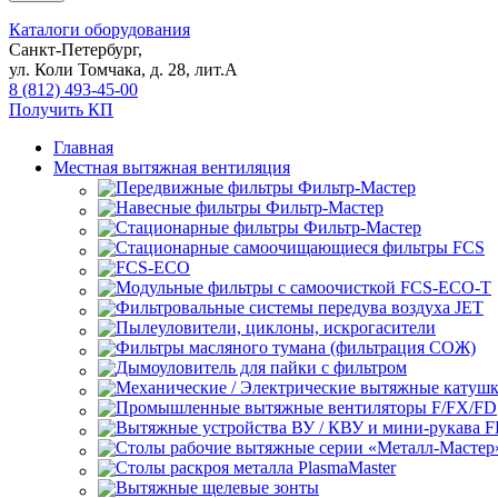
Каталоги оборудования
Санкт-Петербург,
ул. Коли Томчака, д. 28, лит.А
8 (812) 493-45-00
Получить КП
Главная
Местная вытяжная вентиляция
Передвижные
Навесные
Стационарные
Стационарные самоочищающиеся
FCS
FCS-ECO
Модульные
с самоочисткой FCS-ECO-T
Фильтровальные системы передува воздуха JET
Пылеуловители, циклоны, искрогасители
Фильтры масляного тумана (фильтрация СОЖ)
Дымоуловитель для пайки с фильтром
Механические / Электрические вытяжные катуш
Промышленные вытяжные вентиляторы F/FX/FD
Вытяжные устройства ВУ / КВУ и мини-рукава 
Столы рабочие вытяжные серии «Металл-Мастер
Столы раскроя металла PlasmaMaster
Вытяжные щелевые зонты