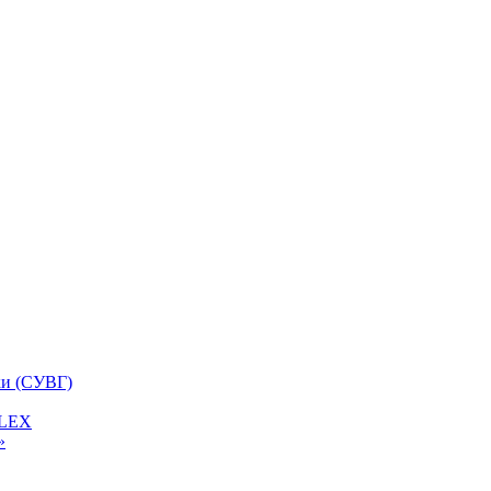
ки (СУВГ)
FLEX
»