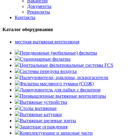
Вакансии
Документы
Реквизиты
Контакты
Каталог оборудования
местная вытяжная вентиляция
Передвижные (мобильные) фильтры
Стационарные фильтры
Центральные фильтровальные системы FCS
Системы передува воздуха
Пылеуловители, циклоны, искрогасители
Фильтры масляного тумана (СОЖ)
Дымоуловитель для пайки с фильтром
Промышленные вытяжные вентиляторы
Вытяжные устройства
Столы вытяжные
Вытяжные катушки
Вытяжные щелевые зонты
Защитные ограждения
Комплектующие и запасные части