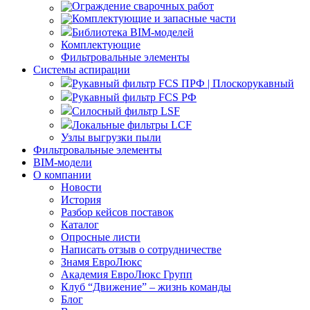
Ограждение сварочных работ
Комплектующие и запасные части
Библиотека BIM-моделей
Комплектующие
Фильтровальные элементы
Системы аспирации
Рукавный фильтр FCS ПРФ | Плоскорукавный
Рукавный фильтр FCS РФ
Силосный фильтр LSF
Локальные фильтры LCF
Узлы выгрузки пыли
Фильтровальные элементы
BIM-модели
О компании
Новости
История
Разбор кейсов поставок
Каталог
Опросные листи
Написать отзыв о сотрудничестве
Знамя ЕвроЛюкс
Академия ЕвроЛюкс Групп
Клуб “Движение” – жизнь команды
Блог