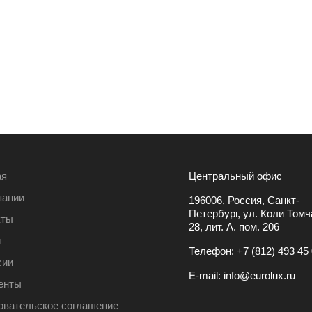
ая
Центральный офис
пании
196006, Россия, Санкт-
Петербург, ул. Коли Томча
кты
28, лит. А. пом. 206
и
Телефон:
+7 (812) 493 45
сии
E-mail:
info@eurolux.ru
енты
овательское соглашение