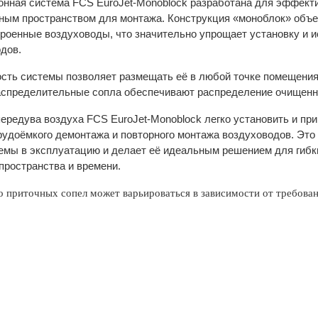
нная система FCS EuroJet-Monoblock разработана для эффект
ным пространством для монтажа. Конструкция «моноблок» объ
троенные воздуховоды, что значительно упрощает установку и 
дов.
сть системы позволяет размещать её в любой точке помещени
спределительные сопла обеспечивают распределение очищенног
ередува воздуха FCS EuroJet-Monoblock легко установить и пр
рудоёмкого демонтажа и повторного монтажа воздуховодов. Это
емы в эксплуатацию и делает её идеальным решением для гибки
пространства и времени.
о приточных сопел может варьироваться в зависимости от требован