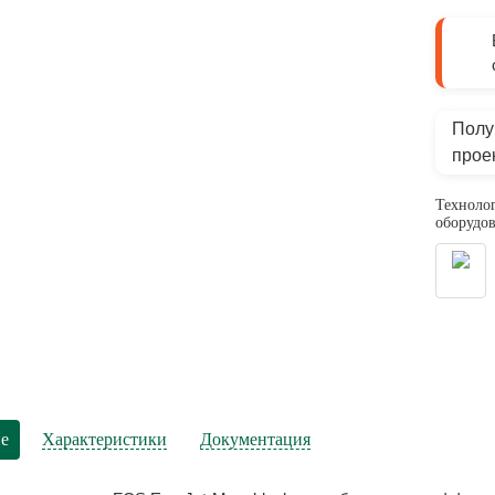
Полу
прое
Технолог
оборудов
е
Характеристики
Документация