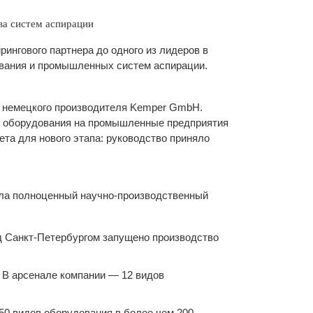
ва систем аспирации
ингового партнера до одного из лидеров в
ования и промышленных систем аспирации.
ь немецкого производителя Kemper GmbH.
го оборудования на промышленные предприятия
ета для нового этапа: руководство приняло
ила полноценный научно-производственный
од Санкт-Петербургом запущено производство
 В арсенале компании — 12 видов
50 видов оборудования в более чем 200