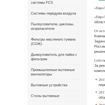
системы FCS
«ЕвроЛ
Системы передува воздуха
«Евро
облас
Пылеуловители, циклоны,
искрогасители
От ист
Компа
Фильтры масляного тумана
Задач
(СОЖ)
России
решени
Дымоуловитель для пайки с
фильтром
Собств
За ре
Промышленные вытяжные
компле
вентиляторы
201
пер
Вытяжные устройства
201
Столы вытяжные
обо