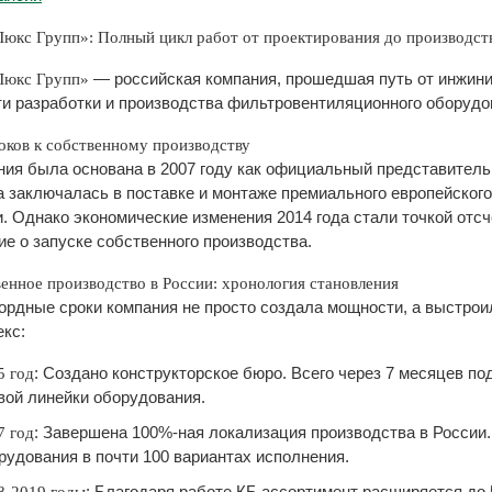
юкс Групп»: Полный цикл работ от проектирования до производст
— российская компания, прошедшая путь от инжинир
Люкс Групп»
ти разработки и производства фильтровентиляционного оборуд
оков к собственному производству
ния была основана в 2007 году как официальный представител
а заключалась в поставке и монтаже премиального европейско
. Однако экономические изменения 2014 года стали точкой отсч
е о запуске собственного производства.
енное производство в России: хронология становления
кордные сроки компания не просто создала мощности, а выстро
кс:
: Создано конструкторское бюро. Всего через 7 месяцев п
5 год
вой линейки оборудования.
: Завершена 100%-ная локализация производства в России.
7 год
рудования в почти 100 вариантах исполнения.
: Благодаря работе КБ ассортимент расширяется до 