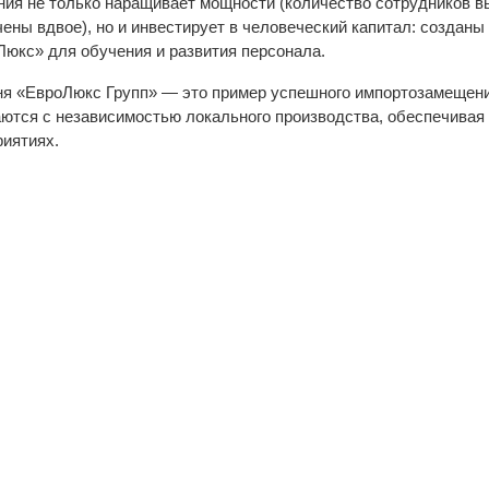
ия не только наращивает мощности (количество сотрудников в
ены вдвое), но и инвестирует в человеческий капитал: создан
юкс» для обучения и развития персонала.
я «ЕвроЛюкс Групп» — это пример успешного импортозамещения
ются с независимостью локального производства, обеспечивая 
риятиях.