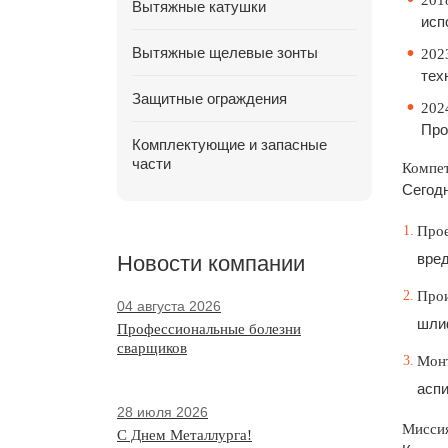
201
Вытяжные катушки
исп
Вытяжные щелевые зонты
202
тех
Защитные ограждения
202
Про
Комплектующие и запасные
части
Компет
Сегод
Про
вред
Новости компании
Прои
04 августа 2026
шлиф
Профессиональные болезни
сварщиков
Монт
аспи
28 июля 2026
Миссия
С Днем Металлурга!