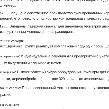
8-2019 годы
олнениях.
: Запущено собственное производство фильтровальных ка
3 год
нологий, что позволило полностью контролировать качество ра
: Внедрены лазерная сварка (для идеальной геометрии шво
4 год
изводственные мощности вновь расширены.
енции сегодня
ня «ЕвроЛюкс Групп» реализует комплексный подход к промышл
: Индивидуальные решения для предприятий с учет
ектирование
ных выделений и планировки цехов.
: Выпуск более 60 видов оборудования (фильтры для с
зводство
овки, деревообработки) в свыше 320 вариантах исполнения по
: Профессиональный монтаж «под ключ», пусконал
аж и сервис
рации.
 и развитие