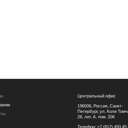
ая
Центральный офис
пании
196006, Россия, Санкт-
Петербург, ул. Коли Томча
кты
28, лит. А. пом. 206
и
Телефон:
+7 (812) 493 45