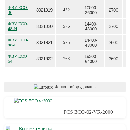
ФВУ
ECO-
10800-
8021919
432
2700
36
36000
ФВУ
ECO-
14400-
8021920
576
2700
48-H
48000
ФВУ
ECO-
14400-
8021921
576
3600
48-L
48000
ФВУ
ECO-
19200-
8021922
768
3600
64
64000
Фильтр оборудования
FCS ECO-02-VR-2000