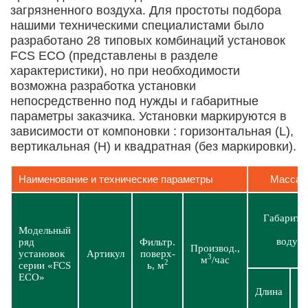
загрязненного воздуха. Для простоты подбора
нашими техническими специалистами было
разработано 28 типовых комбинаций установок
FCS ECO (представлены в разделе
характеристики), но при необходимости
возможна разработка установки
непосредственно под нужды и габаритные
параметры заказчика. Установки маркируются в
зависимости от компоновки : горизонтальная (L),
вертикальная (H) и квадратная (без маркировки).
Наименование и технические параметры
Масса-
Габариты,
га
Модельный
водухо
ряд
Фильтр.
Производ.,
установок
Артикул
поверх-
3
м
/час
2
серии «FCS
ь, м
ECO»
Длина
Ш