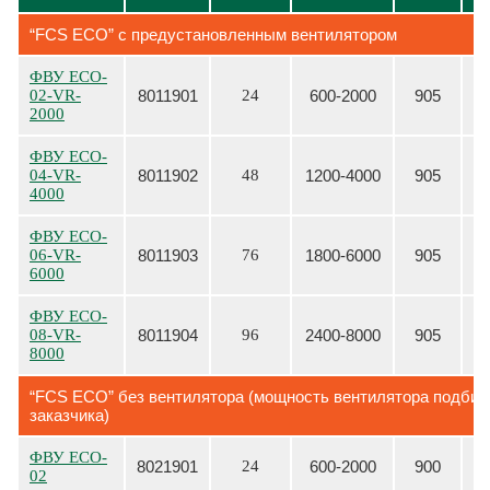
“FCS ECO” с предустановленным вентилятором
ФВУ ECO-
02-VR-
8011901
24
600-2000
905
2000
ФВУ
ECO-
04-VR-
8011902
48
1200-4000
905
4000
ФВУ
ECO-
06-VR-
8011903
76
1800-6000
905
6000
ФВУ
ECO-
08-VR-
8011904
96
2400-8000
905
8000
“FCS ECO” без вентилятора (мощность вентилятора подбир
заказчика)
ФВУ
ECO-
8021901
24
600-2000
900
02