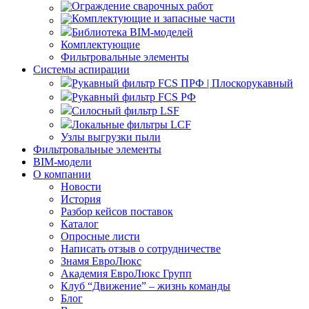
Ограждение сварочных работ
Комплектующие и запасные части
Библиотека BIM-моделей
Комплектующие
Фильтровальные элементы
Системы аспирации
Рукавный фильтр FCS ПРФ | Плоскорукавный
Рукавный фильтр FCS РФ
Силосный фильтр LSF
Локальные фильтры LCF
Узлы выгрузки пыли
Фильтровальные элементы
BIM-модели
О компании
Новости
История
Разбор кейсов поставок
Каталог
Опросные листи
Написать отзыв о сотрудничестве
Знамя ЕвроЛюкс
Академия ЕвроЛюкс Групп
Клуб “Движение” – жизнь команды
Блог