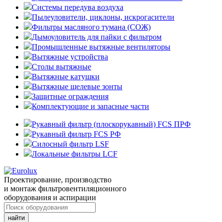
Системы передува воздуха
Пылеуловители, циклоны, искрогасители
Фильтры масляного тумана (СОЖ)
Дымоуловитель для пайки с фильтром
Промышленные вытяжные вентиляторы
Вытяжные устройства
Столы вытяжные
Вытяжные катушки
Вытяжные щелевые зонты
Защитные ограждения
Комплектующие и запасные части
Рукавный фильтр (плоскорукавный) FCS ПРФ
Рукавный фильтр FCS РФ
Силосный фильтр LSF
Локальные фильтры LCF
Проектирование, производство
и монтаж фильтровентиляционного
оборудования и аспирации