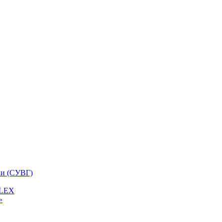
ки (СУВГ)
FLEX
»