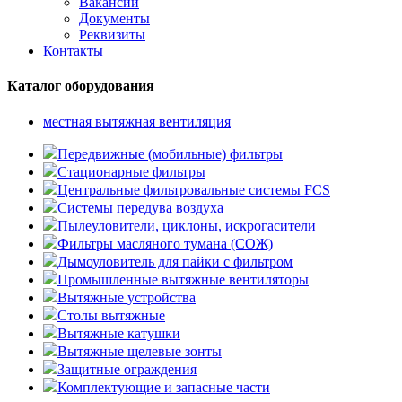
Вакансии
Документы
Реквизиты
Контакты
Каталог оборудования
местная вытяжная вентиляция
Передвижные (мобильные) фильтры
Стационарные фильтры
Центральные фильтровальные системы FCS
Системы передува воздуха
Пылеуловители, циклоны, искрогасители
Фильтры масляного тумана (СОЖ)
Дымоуловитель для пайки с фильтром
Промышленные вытяжные вентиляторы
Вытяжные устройства
Столы вытяжные
Вытяжные катушки
Вытяжные щелевые зонты
Защитные ограждения
Комплектующие и запасные части