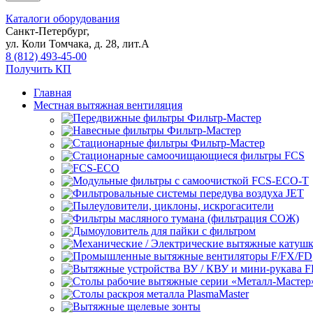
Каталоги оборудования
Санкт-Петербург,
ул. Коли Томчака, д. 28, лит.А
8 (812) 493-45-00
Получить КП
Главная
Местная вытяжная вентиляция
Передвижные
Навесные
Стационарные
Стационарные самоочищающиеся
FCS
FCS-ECO
Модульные
с самоочисткой FCS-ECO-T
Фильтровальные системы передува воздуха JET
Пылеуловители, циклоны, искрогасители
Фильтры масляного тумана (фильтрация СОЖ)
Дымоуловитель для пайки с фильтром
Механические / Электрические вытяжные катуш
Промышленные вытяжные вентиляторы F/FX/FD
Вытяжные устройства ВУ / КВУ и мини-рукава 
Столы рабочие вытяжные серии «Металл-Мастер
Столы раскроя металла PlasmaMaster
Вытяжные щелевые зонты