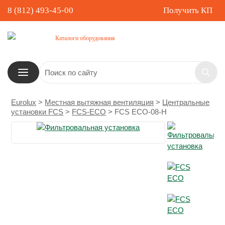
8 (812) 493-45-00
Получить КП
Каталоги оборудования
Eurolux
>
Местная вытяжная вентиляция
>
Центральные
установки FCS
>
FCS-ECO
>
FCS ECO-08-H