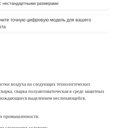
с нестандартными размерами
чите точную цифровую модель для вашего
кта
истки воздуха на следующих технологических
сварка, сварка полуавтоматическая в среде защитных
провождающиеся выделением неслипающейся,
ях промышленности.
ри следующих условиях: