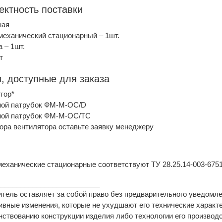
ектность поставки
ная
механический стационарный – 1шт.
а – 1шт.
т
, доступные для заказа
тор*
ной патрубок ФМ-М-OC/D
ной патрубок ФМ-М-OC/TC
ора вентилятора оставьте заявку менеджеру
еханические стационарные соответствуют ТУ 28.25.14-003-675
__________________________
тель оставляет за собой право без предварительного уведомл
ивные изменения, которые не ухудшают его технические характе
ствованию конструкции изделия либо технологии его производ