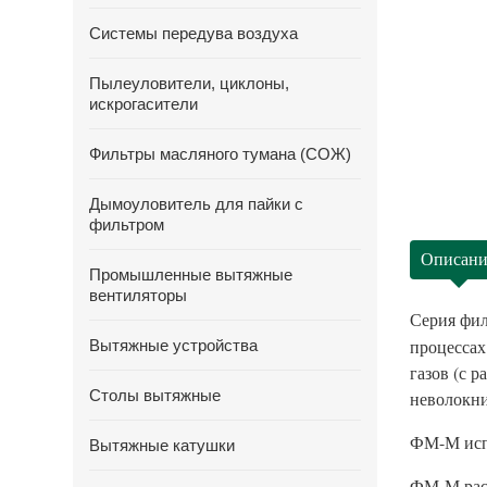
Системы передува воздуха
Пылеуловители, циклоны,
искрогасители
Фильтры масляного тумана (СОЖ)
Дымоуловитель для пайки с
фильтром
Описани
Промышленные вытяжные
вентиляторы
Серия фил
процессах
Вытяжные устройства
газов (с 
Столы вытяжные
неволокни
ФМ-М испо
Вытяжные катушки
ФМ-М рас