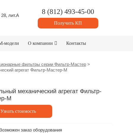
8 (812) 493-45-00
 28, лит.А
Получить КП
M-модели
О компании
Контакты
ионарные фильтры серии Фильтр-Мастер
>
еский агрегат Фильтр-Мастер-М
ьный механический агрегат Фильтр-
ер-М
Узнать стоимость
Возможен заказ оборудования