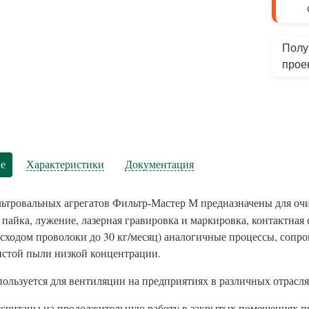
Полу
прое
е
Характеристики
Документация
предназначены для оч
ьтровальных агрегатов Фильтр-Мастер М
 пайка, лужение, лазерная гравировка и маркировка, контактная 
расходом проволоки до 30 кг/месяц) аналогичные процессы, со
стой пыли низкой концентрации.
льзуется для вентиляции на предприятиях в различных отрасл
считаны на продолжительную работу в закрытых помещениях п