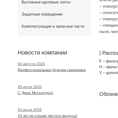
Вытяжные щелевые зонты
− темпера
− относит
Защитные ограждения
− темпера
− очищаем
Комплектующие и запасные части
пыли, мат
Новости компании
| Расп
F – фильт
04 августа 2026
H – филь
Профессиональные болезни сварщиков
У – допол
28 июля 2026
С Днем Металлурга!
Обозна
03 июля 2026
19 лет на страже чистого воздуха!