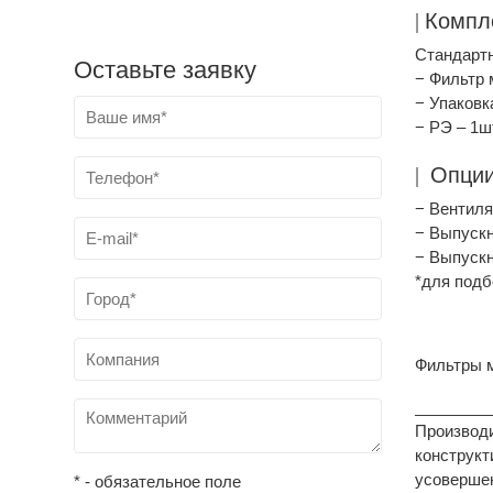
|
Компл
Стандарт
Оставьте заявку
− Фильтр 
− Упаковк
− РЭ – 1ш
|
Опции
− Вентиля
− Выпуск
− Выпуск
*для подб
Фильтры м
________
Производи
конструкт
усовершен
* - обязательное поле