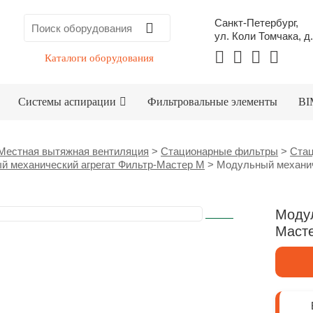
Санкт-Петербург,
ул. Коли Томчака, д.
Каталоги оборудования
Системы аспирации
Фильтровальные элементы
BI
Местная вытяжная вентиляция
>
Стационарные фильтры
>
Стац
й механический агрегат Фильтр-Мастер М
>
Модульный механич
Модул
Маст