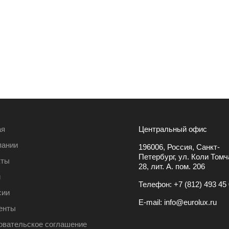
ая
Центральный офис
пании
196006, Россия, Санкт-
Петербург, ул. Коли Томча
кты
28, лит. А. пом. 206
и
Телефон:
+7 (812) 493 45
сии
E-mail:
info@eurolux.ru
енты
овательское соглашение