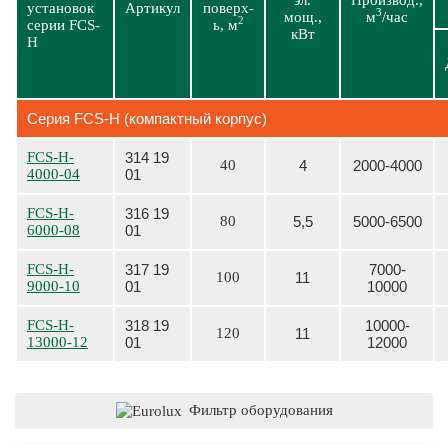
эл.
Производ.,
установок
Артикул
поверх-
3
мощ.,
м
/час
2
серии FCS-
ь, м
кВт
H
Серия FCS-H (компактный корпус)
FCS-H-
314 19
40
4
2000-4000
4000-04
01
FCS-H-
316 19
80
5,5
5000-6500
6000-08
01
FCS-H-
317 19
7000-
100
11
9000-10
01
10000
FCS-H-
318 19
10000-
120
11
13000-12
01
12000
Фильтр оборудования