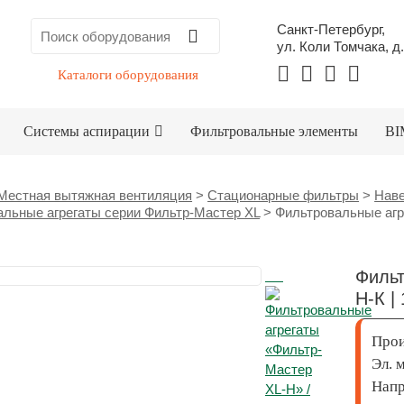
Санкт-Петербург,
ул. Коли Томчака, д.
Каталоги оборудования
Системы аспирации
Фильтровальные элементы
BI
Местная вытяжная вентиляция
>
Стационарные фильтры
>
Наве
льные агрегаты серии Фильтр-Мастер XL
>
Фильтровальные агре
Фильт
H-К | 
Прои
Эл. 
Нап