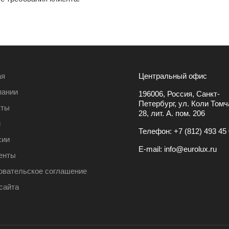
ая
Центральный офис
пании
196006, Россия, Санкт-
Петербург, ул. Коли Томча
кты
28, лит. А. пом. 206
и
Телефон:
+7 (812) 493 45
сии
E-mail:
info@eurolux.ru
енты
овательское соглашение
сайта