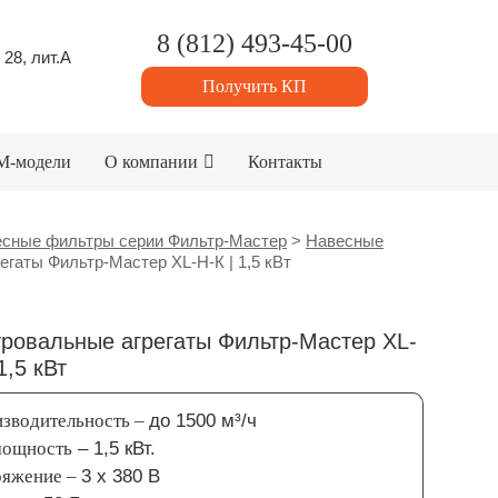
8 (812) 493-45-00
 28, лит.А
Получить КП
M-модели
О компании
Контакты
сные фильтры серии Фильтр-Мастер
>
Навесные
гаты Фильтр-Мастер XL-H-К | 1,5 кВт
ровальные агрегаты Фильтр-Мастер XL-
1,5 кВт
зводительность –
до 1500 м³/ч
мощность
– 1,5 кВт.
ряжение –
3 х 380 В