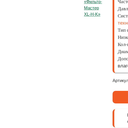
Част
Давл
Сист
техн
Тип 
Низк
Кол-
Диам
Доп
вла
Артикул