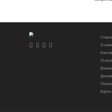
Главн
О ком
Конта
Услуг
Вакан
Докум
Польз
Карта 