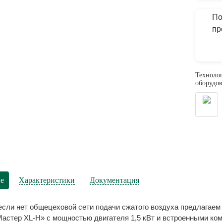
По
пр
Технолог
оборудов
е
Характеристики
Документация
если нет общецеховой сети подачи сжатого воздуха предлагаем
астер XL-Н» с мощностью двигателя 1,5 кВт и встроенными ко