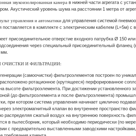
в нижней части агрегата с ус
онная звукоизолированная камера
ром. Акустический уровень шума на расстоянии 1 метра от агре
для управления системой пневмоо
пульт управления и автоматики
я поставляется в комплекте с электрическим кабелем (L=5м) с в
меет присоединительное отверстие входного патрубка Ø 150 ил
одсоединения через специальный присоединительный фланец (в
 мм.
 ОЧИСТКИ И ФИЛЬТРАЦИИ:
генерации (самоочистки) фильтроэлементов построен по уникал
расположено ротационное (крутящееся) перфорированное сопло,
на высоте фильтроэлемента. При достижении установленного з
зоной (до фильтроэлемента и после фильтроэлемента) промышл
ки, при котором система управления начинает циклично подават
через электромагнитный клапан во внутреннее пространство фи
о распределяя сжатый воздух на внутреннюю поверхность фил
тся в пылесборник, который необходимо периодически (по мере
вии с предварительно выставленными заводскими настройками,
е требования клиента.