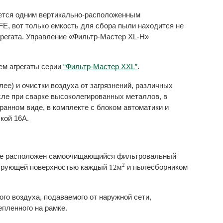
уется одним вертикально-расположенным
, вот только емкость для сбора пыли находится не
грегата. Управление «Фильтр-Мастер XL-Н»
ем агрегаты серии
“Фильтр-Мастер XXL”
.
лее) и очистки воздуха от загрязнений, различных
сле при сварке высоколегированных металлов, в
ранном виде, в комплекте с блоком автоматики и
кой 16А.
 где расположен самоочищающийся фильтровальный
2
трующей поверхностью каждый
и пылесборником
12м
го воздуха, подаваемого от наружной сети,
епленного на рамке.