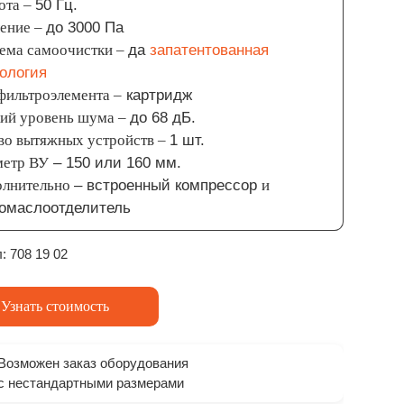
ота –
50 Гц.
ение –
до 3000 Па
ема самоочистки –
да
запатентованная
ология
фильтроэлемента –
картридж
ий уровень шума –
до 68 дБ.
во вытяжных устройств –
1 шт.
етр ВУ
– 150 или 160 мм.
олнительно
– встроенный
компрессор
и
гомаслоотделитель
: 708 19 02
Узнать стоимость
Возможен заказ оборудования
с нестандартными размерами