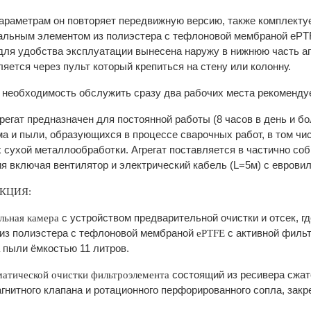
араметрам он повторяет передвижную версию, также комплект
льным элементом из полиэстера с тефлоновой мембраной ePTFE
 для удобства эксплуатации вынесена наружу в нижнюю часть а
яется через пульт который крепиться на стену или колонну.
 необходимость обслужить сразу два рабочих места рекоменду
регат предназначен для постоянной работы (8 часов в день и бо
а и пыли, образующихся в процессе сварочных работ, в том чи
 сухой металлообработки. Агрегат поставляется в частично соб
я включая вентилятор и электрический кабель (L=5м) с евровил
КЦИЯ:
с устройством предварительной очистки и отсек,
льная камера
из полиэстера с тефлоновой мембраной
с активной филь
ePTFE
 пыли ёмкостью 11 литров.
состоящий из ресивера сжато
матической очистки фильтроэлемента
гнитного клапана и ротационного перфорированного сопла, закр