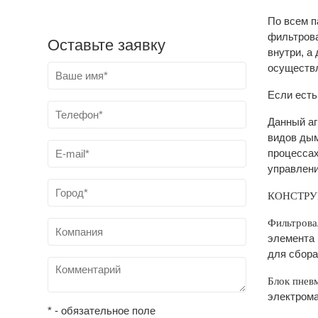
По всем п
фильтрова
Оставьте заявку
внутри, а
осуществл
Если есть
Данный аг
видов дым
процессах
управлени
КОНСТРУ
Фильтрова
элемента 
для сбора
Блок пнев
электрома
* - обязательное поле