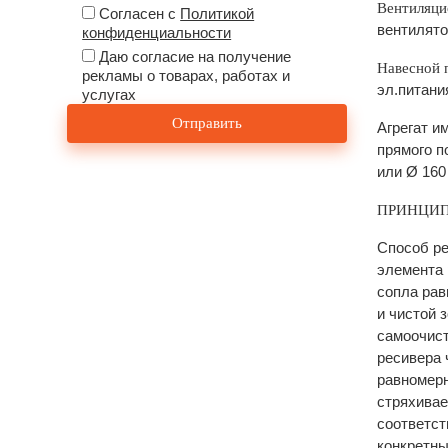
Вентиляци
Согласен с
Политикой
вентилято
конфиденциальности
Даю согласие на получение
Навесной 
рекламы о товарах, работах и
эл.питани
услугах
Агрегат и
прямого п
или Ø 160
ПРИНЦИП
Способ ре
элемента 
сопла рав
и чистой 
самоочист
ресивера 
равномерн
стряхивае
соответст
конкретны