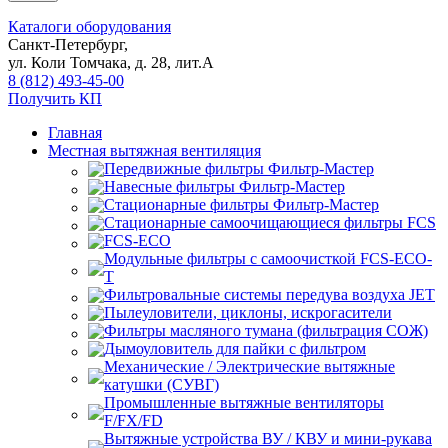
Каталоги оборудования
Санкт-Петербург,
ул. Коли Томчака, д. 28, лит.А
8 (812) 493-45-00
Получить КП
Главная
Местная вытяжная вентиляция
Передвижные
Навесные
Стационарные
Стационарные самоочищающиеся
FCS
FCS-ECO
Модульные
с самоочисткой FCS-ECO-
T
Фильтровальные системы передува воздуха JET
Пылеуловители, циклоны, искрогасители
Фильтры масляного тумана (фильтрация СОЖ)
Дымоуловитель для пайки с фильтром
Механические / Электрические вытяжные
катушки (СУВГ)
Промышленные вытяжные вентиляторы
F/FX/FD
Вытяжные устройства ВУ / КВУ и мини-рукава