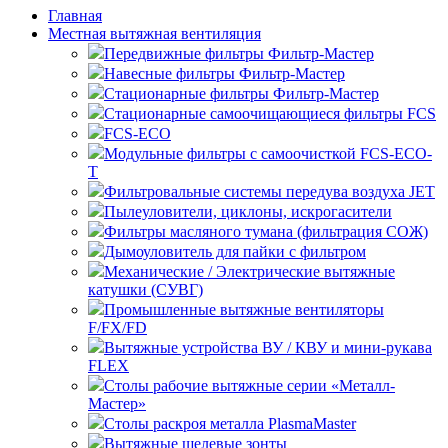
Главная
Местная вытяжная вентиляция
Передвижные
Навесные
Стационарные
Стационарные самоочищающиеся
FCS
FCS-ECO
Модульные
с самоочисткой FCS-ECO-
T
Фильтровальные системы передува воздуха JET
Пылеуловители, циклоны, искрогасители
Фильтры масляного тумана (фильтрация СОЖ)
Дымоуловитель для пайки с фильтром
Механические / Электрические вытяжные
катушки (СУВГ)
Промышленные вытяжные вентиляторы
F/FX/FD
Вытяжные устройства ВУ / КВУ и мини-рукава
FLEX
Столы рабочие вытяжные серии «Металл-
Мастер»
Столы раскроя металла PlasmaMaster
Вытяжные щелевые зонты