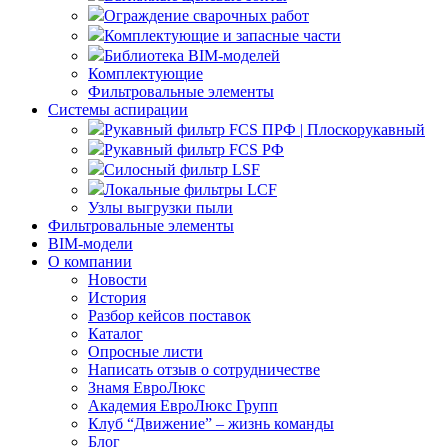
Ограждение сварочных работ
Комплектующие и запасные части
Библиотека BIM-моделей
Комплектующие
Фильтровальные элементы
Системы аспирации
Рукавный фильтр FCS ПРФ | Плоскорукавный
Рукавный фильтр FCS РФ
Силосный фильтр LSF
Локальные фильтры LCF
Узлы выгрузки пыли
Фильтровальные элементы
BIM-модели
О компании
Новости
История
Разбор кейсов поставок
Каталог
Опросные листи
Написать отзыв о сотрудничестве
Знамя ЕвроЛюкс
Академия ЕвроЛюкс Групп
Клуб “Движение” – жизнь команды
Блог