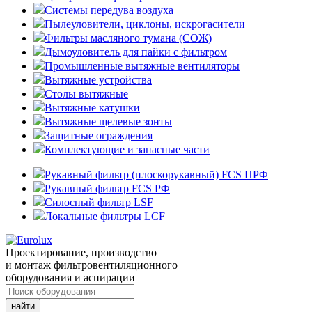
Системы передува воздуха
Пылеуловители, циклоны, искрогасители
Фильтры масляного тумана (СОЖ)
Дымоуловитель для пайки с фильтром
Промышленные вытяжные вентиляторы
Вытяжные устройства
Столы вытяжные
Вытяжные катушки
Вытяжные щелевые зонты
Защитные ограждения
Комплектующие и запасные части
Рукавный фильтр (плоскорукавный) FCS ПРФ
Рукавный фильтр FCS РФ
Силосный фильтр LSF
Локальные фильтры LCF
Проектирование, производство
и монтаж фильтровентиляционного
оборудования и аспирации