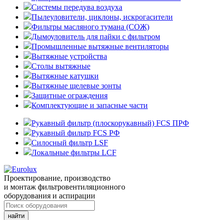
Системы передува воздуха
Пылеуловители, циклоны, искрогасители
Фильтры масляного тумана (СОЖ)
Дымоуловитель для пайки с фильтром
Промышленные вытяжные вентиляторы
Вытяжные устройства
Столы вытяжные
Вытяжные катушки
Вытяжные щелевые зонты
Защитные ограждения
Комплектующие и запасные части
Рукавный фильтр (плоскорукавный) FCS ПРФ
Рукавный фильтр FCS РФ
Силосный фильтр LSF
Локальные фильтры LCF
Проектирование, производство
и монтаж фильтровентиляционного
оборудования и аспирации