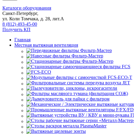
Каталоги оборудования
Санкт-Петербург,
ул. Коли Томчака, д. 28, лит.А
8 (812) 493-45-00
Получить КП
Главная
Местная вытяжная вентиляция
Передвижные
Навесные
Стационарные
Стационарные самоочищающиеся
FCS
FCS-ECO
Модульные
с самоочисткой FCS-ECO-T
Фильтровальные системы передува воздуха JET
Пылеуловители, циклоны, искрогасители
Фильтры масляного тумана (фильтрация СОЖ)
Дымоуловитель для пайки с фильтром
Механические / Электрические вытяжные катуш
Промышленные вытяжные вентиляторы F/FX/FD
Вытяжные устройства ВУ / КВУ и мини-рукава 
Столы рабочие вытяжные серии «Металл-Мастер
Столы раскроя металла PlasmaMaster
Вытяжные щелевые зонты