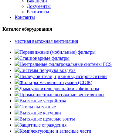
Вакансии
Документы
Реквизиты
Контакты
Каталог оборудования
местная вытяжная вентиляция
Передвижные (мобильные) фильтры
Стационарные фильтры
Центральные фильтровальные системы FCS
Системы передува воздуха
Пылеуловители, циклоны, искрогасители
Фильтры масляного тумана (СОЖ)
Дымоуловитель для пайки с фильтром
Промышленные вытяжные вентиляторы
Вытяжные устройства
Столы вытяжные
Вытяжные катушки
Вытяжные щелевые зонты
Защитные ограждения
Комплектующие и запасные части