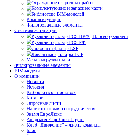
Ограждение сварочных работ
Комплектующие и запасные части
Библиотека BIM-моделей
Комплектующие
Фильтровальные элементы
Системы аспирации
Рукавный фильтр FCS ПРФ | Плоскорукавный
Рукавный фильтр FCS РФ
Силосный фильтр LSF
Локальные фильтры LCF
Узлы выгрузки пыли
Фильтровальные элементы
BIM-модели
О компании
Новости
История
Разбор кейсов поставок
Каталог
Опросные листи
Написать отзыв о сотрудничестве
Знамя ЕвроЛюкс
Академия ЕвроЛюкс Групп
Клуб “Движение” – жизнь команды
Блог