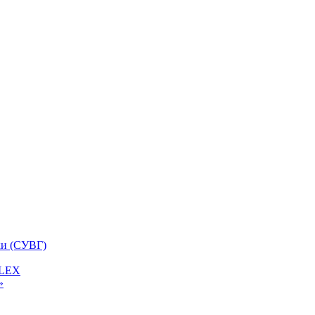
ки (СУВГ)
FLEX
»