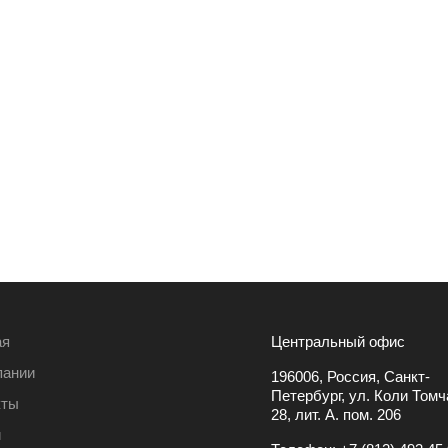
ая
Центральный офис
пании
196006, Россия, Санкт-
Петербург, ул. Коли Томча
кты
28, лит. А. пом. 206
и