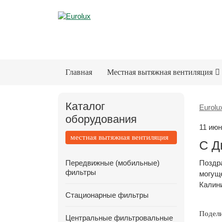
Главная
Местная вытяжная вентиляция
Каталог
Eurolu
оборудования
11 июн
местная вытяжная вентиляция
С Д
Передвижные (мобильные)
Поздра
фильтры
могуще
Калин
Стационарные фильтры
Подел
Центральные фильтровальные