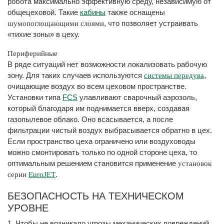
робота максимально эффективную среду, независимую от
общецеховой. Такие
кабины
также оснащены
, что позволяет устраивать
шумопоглощающими слоями
«тихие зоны» в цеху.
Периферийные
В ряде ситуаций нет возможности локализовать рабочую
зону. Для таких случаев используются
,
системы передува
очищающие воздух во всем цеховом пространстве.
Установки типа
FCS
улавливают сварочный аэрозоль,
который благодаря им поднимается вверх, создавая
газопылевое облако. Оно всасывается, а после
фильтрации чистый воздух выбрасывается обратно в цех.
Если пространство цеха ограничено или воздуховоды
можно смонтировать только по одной стороне цеха, то
оптимальным решением становится применение
установок
.
серии
EuroJET
БЕЗОПАСНОСТЬ НА ТЕХНИЧЕСКОМ
УРОВНЕ
1. Чтобы не возникало угрозы механических повреждений