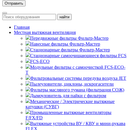
Главная
Местная вытяжная вентиляция
Передвижные
Навесные
Стационарные
Стационарные самоочищающиеся
FCS
FCS-ECO
Модульные
с самоочисткой FCS-ECO-
T
Фильтровальные системы передува воздуха JET
Пылеуловители, циклоны, искрогасители
Фильтры масляного тумана (фильтрация СОЖ)
Дымоуловитель для пайки с фильтром
Механические / Электрические вытяжные
катушки (СУВГ)
Промышленные вытяжные вентиляторы
F/FX/FD
Вытяжные устройства ВУ / КВУ и мини-рукава
FLEX