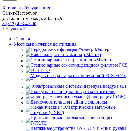
Каталоги оборудования
Санкт-Петербург,
ул. Коли Томчака, д. 28, лит.А
8 (812) 493-45-00
Получить КП
Главная
Местная вытяжная вентиляция
Передвижные
Навесные
Стационарные
Стационарные самоочищающиеся
FCS
FCS-ECO
Модульные
с самоочисткой FCS-ECO-
T
Фильтровальные системы передува воздуха JET
Пылеуловители, циклоны, искрогасители
Фильтры масляного тумана (фильтрация СОЖ)
Дымоуловитель для пайки с фильтром
Механические / Электрические вытяжные
катушки (СУВГ)
Промышленные вытяжные вентиляторы
F/FX/FD
Вытяжные устройства ВУ / КВУ и мини-рукава