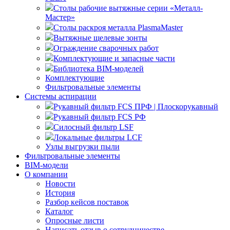
Столы рабочие вытяжные серии «Металл-
Мастер»
Столы раскроя металла PlasmaMaster
Вытяжные щелевые зонты
Ограждение сварочных работ
Комплектующие и запасные части
Библиотека BIM-моделей
Комплектующие
Фильтровальные элементы
Системы аспирации
Рукавный фильтр FCS ПРФ | Плоскорукавный
Рукавный фильтр FCS РФ
Силосный фильтр LSF
Локальные фильтры LCF
Узлы выгрузки пыли
Фильтровальные элементы
BIM-модели
О компании
Новости
История
Разбор кейсов поставок
Каталог
Опросные листи
Написать отзыв о сотрудничестве