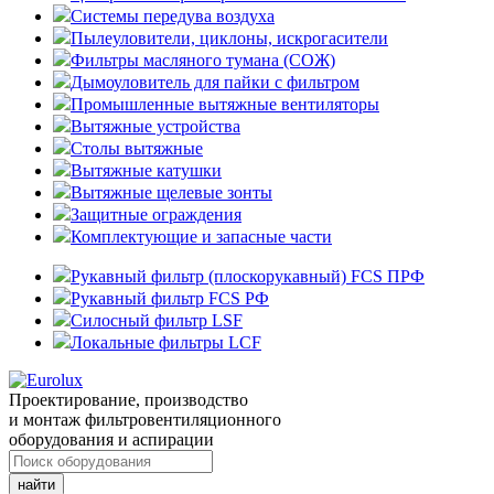
Системы передува воздуха
Пылеуловители, циклоны, искрогасители
Фильтры масляного тумана (СОЖ)
Дымоуловитель для пайки с фильтром
Промышленные вытяжные вентиляторы
Вытяжные устройства
Столы вытяжные
Вытяжные катушки
Вытяжные щелевые зонты
Защитные ограждения
Комплектующие и запасные части
Рукавный фильтр (плоскорукавный) FCS ПРФ
Рукавный фильтр FCS РФ
Силосный фильтр LSF
Локальные фильтры LCF
Проектирование, производство
и монтаж фильтровентиляционного
оборудования и аспирации