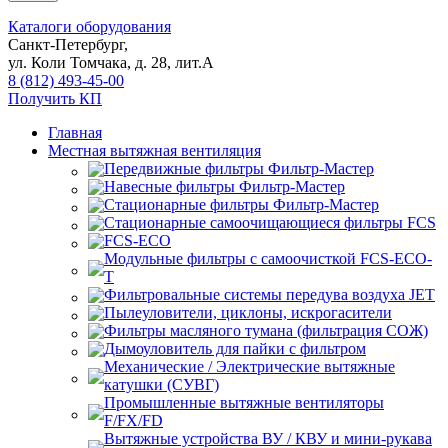
Каталоги оборудования
Санкт-Петербург,
ул. Коли Томчака, д. 28, лит.А
8 (812) 493-45-00
Получить КП
Главная
Местная вытяжная вентиляция
Передвижные
Навесные
Стационарные
Стационарные самоочищающиеся
FCS
FCS-ECO
Модульные
с самоочисткой FCS-ECO-
T
Фильтровальные системы передува воздуха JET
Пылеуловители, циклоны, искрогасители
Фильтры масляного тумана (фильтрация СОЖ)
Дымоуловитель для пайки с фильтром
Механические / Электрические вытяжные
катушки (СУВГ)
Промышленные вытяжные вентиляторы
F/FX/FD
Вытяжные устройства ВУ / КВУ и мини-рукава