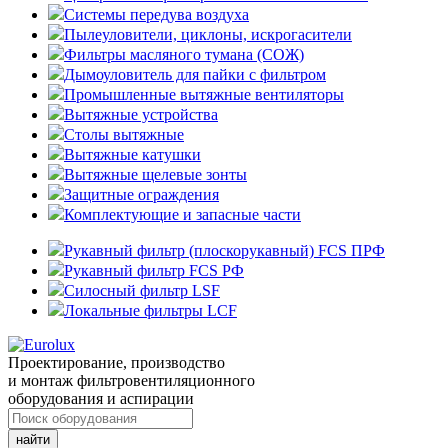
Системы передува воздуха
Пылеуловители, циклоны, искрогасители
Фильтры масляного тумана (СОЖ)
Дымоуловитель для пайки с фильтром
Промышленные вытяжные вентиляторы
Вытяжные устройства
Столы вытяжные
Вытяжные катушки
Вытяжные щелевые зонты
Защитные ограждения
Комплектующие и запасные части
Рукавный фильтр (плоскорукавный) FCS ПРФ
Рукавный фильтр FCS РФ
Силосный фильтр LSF
Локальные фильтры LCF
Проектирование, производство
и монтаж фильтровентиляционного
оборудования и аспирации