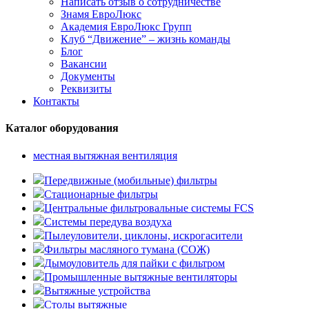
Написать отзыв о сотрудничестве
Знамя ЕвроЛюкс
Академия ЕвроЛюкс Групп
Клуб “Движение” – жизнь команды
Блог
Вакансии
Документы
Реквизиты
Контакты
Каталог оборудования
местная вытяжная вентиляция
Передвижные (мобильные) фильтры
Стационарные фильтры
Центральные фильтровальные системы FCS
Системы передува воздуха
Пылеуловители, циклоны, искрогасители
Фильтры масляного тумана (СОЖ)
Дымоуловитель для пайки с фильтром
Промышленные вытяжные вентиляторы
Вытяжные устройства
Столы вытяжные