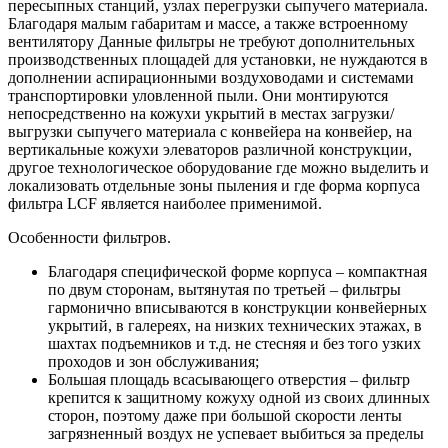
пересыпных станций, узлах перегрузки сыпучего материала.
Благодаря малым габаритам и массе, а также встроенному
вентилятору Данные фильтры не требуют дополнительных
производственных площадей для установки, не нуждаются в
дополнении аспирационными воздуховодами и системами
транспортировки уловленной пыли. Они монтируются
непосредственно на кожухи укрытий в местах загрузки/
выгрузки сыпучего материала с конвейера на конвейер, на
вертикальные кожухи элеваторов различной конструкции,
другое технологическое оборудование где можно выделить и
локализовать отдельные зоны пыления и где форма корпуса
фильтра
LСF
является наиболее применимой.
Особенности фильтров.
Благодаря специфической форме корпуса – компактная
по двум сторонам, вытянутая по третьей – фильтры
гармонично вписываются в конструкции конвейерных
укрытий, в галереях, на низких технических этажах, в
шахтах подъемников и т.д. не стесняя и без того узких
проходов и зон обслуживания;
Большая площадь всасывающего отверстия – фильтр
крепится к защитному кожуху одной из своих длинных
сторон, поэтому даже при большой скорости ленты
загрязненный воздух не успевает выбиться за пределы