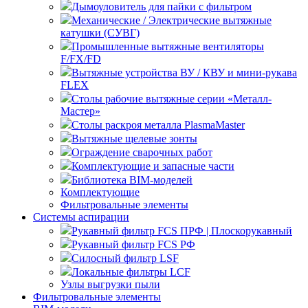
Дымоуловитель для пайки с фильтром
Механические / Электрические вытяжные
катушки (СУВГ)
Промышленные вытяжные вентиляторы
F/FX/FD
Вытяжные устройства ВУ / КВУ и мини-рукава
FLEX
Столы рабочие вытяжные серии «Металл-
Мастер»
Столы раскроя металла PlasmaMaster
Вытяжные щелевые зонты
Ограждение сварочных работ
Комплектующие и запасные части
Библиотека BIM-моделей
Комплектующие
Фильтровальные элементы
Системы аспирации
Рукавный фильтр FCS ПРФ | Плоскорукавный
Рукавный фильтр FCS РФ
Силосный фильтр LSF
Локальные фильтры LCF
Узлы выгрузки пыли
Фильтровальные элементы