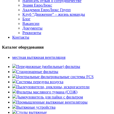
Написать отзыв о сотрудничестве
Знамя ЕвроЛюкс
Академия ЕвроЛюкс Групп
Клуб “Движение” – жизнь команды
Блог
Вакансии
Документы
Реквизиты
Контакты
Каталог оборудования
местная вытяжная вентиляция
Передвижные (мобильные) фильтры
Стационарные фильтры
Центральные фильтровальные системы FCS
Системы передува воздуха
Пылеуловители, циклоны, искрогасители
Фильтры масляного тумана (СОЖ)
Дымоуловитель для пайки с фильтром
Промышленные вытяжные вентиляторы
Вытяжные устройства
Столы вытяжные