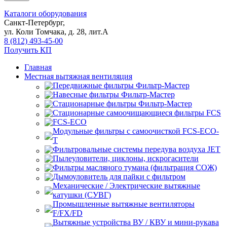
Каталоги оборудования
Санкт-Петербург,
ул. Коли Томчака, д. 28, лит.А
8 (812) 493-45-00
Получить КП
Главная
Местная вытяжная вентиляция
Передвижные
Навесные
Стационарные
Стационарные самоочищающиеся
FCS
FCS-ECO
Модульные
с самоочисткой FCS-ECO-
T
Фильтровальные системы передува воздуха JET
Пылеуловители, циклоны, искрогасители
Фильтры масляного тумана (фильтрация СОЖ)
Дымоуловитель для пайки с фильтром
Механические / Электрические вытяжные
катушки (СУВГ)
Промышленные вытяжные вентиляторы
F/FX/FD
Вытяжные устройства ВУ / КВУ и мини-рукава