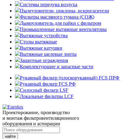
Системы передува воздуха
Пылеуловители, циклоны, искрогасители
Фильтры масляного тумана (СОЖ)
Дымоуловитель для пайки с фильтром
Промышленные вытяжные вентиляторы
Вытяжные устройства
Столы вытяжные
Вытяжные катушки
Вытяжные щелевые зонты
Защитные ограждения
Комплектующие и запасные части
Рукавный фильтр (плоскорукавный) FCS ПРФ
Рукавный фильтр FCS РФ
Силосный фильтр LSF
Локальные фильтры LCF
Проектирование, производство
и монтаж фильтровентиляционного
оборудования и аспирации