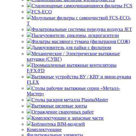
Стационарные самоочищающиеся
FCS
FCS-ECO
Модульные
с самоочисткой FCS-ECO-
T
Фильтровальные системы передува воздуха JET
Пылеуловители, циклоны, искрогасители
Фильтры масляного тумана (фильтрация СОЖ)
Дымоуловитель для пайки с фильтром
Механические / Электрические вытяжные
катушки (СУВГ)
Промышленные вытяжные вентиляторы
F/FX/FD
Вытяжные устройства ВУ / КВУ и мини-рукава
FLEX
Столы рабочие вытяжные серии «Металл-
Мастер»
Столы раскроя металла PlasmaMaster
Вытяжные щелевые зонты
Ограждение сварочных работ
Комплектующие и запасные части
Библиотека BIM-моделей
Комплектующие
Фильтровальные элементы