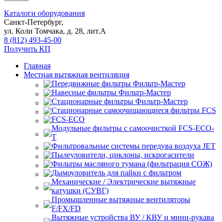
Каталоги оборудования
Санкт-Петербург,
ул. Коли Томчака, д. 28, лит.А
8 (812) 493-45-00
Получить КП
Главная
Местная вытяжная вентиляция
Передвижные
Навесные
Стационарные
Стационарные самоочищающиеся
FCS
FCS-ECO
Модульные
с самоочисткой FCS-ECO-
T
Фильтровальные системы передува воздуха JET
Пылеуловители, циклоны, искрогасители
Фильтры масляного тумана (фильтрация СОЖ)
Дымоуловитель для пайки с фильтром
Механические / Электрические вытяжные
катушки (СУВГ)
Промышленные вытяжные вентиляторы
F/FX/FD
Вытяжные устройства ВУ / КВУ и мини-рукава