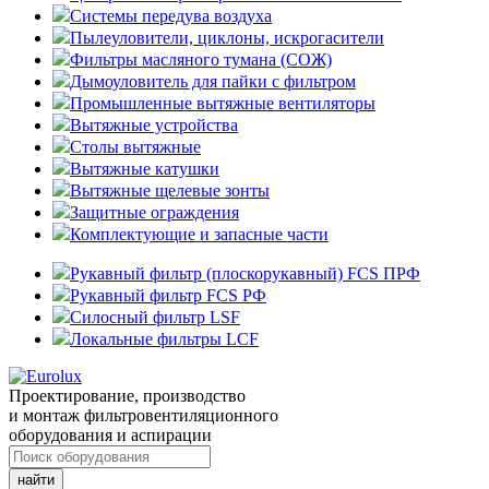
Системы передува воздуха
Пылеуловители, циклоны, искрогасители
Фильтры масляного тумана (СОЖ)
Дымоуловитель для пайки с фильтром
Промышленные вытяжные вентиляторы
Вытяжные устройства
Столы вытяжные
Вытяжные катушки
Вытяжные щелевые зонты
Защитные ограждения
Комплектующие и запасные части
Рукавный фильтр (плоскорукавный) FCS ПРФ
Рукавный фильтр FCS РФ
Силосный фильтр LSF
Локальные фильтры LCF
Проектирование, производство
и монтаж фильтровентиляционного
оборудования и аспирации