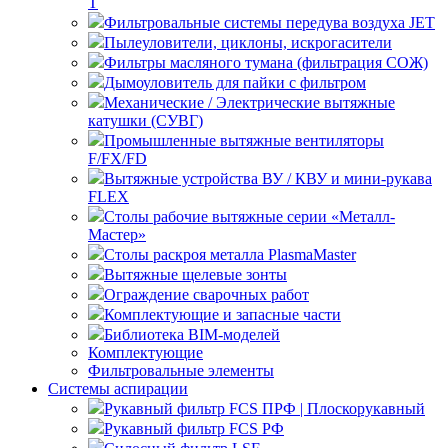
T
Фильтровальные системы передува воздуха JET
Пылеуловители, циклоны, искрогасители
Фильтры масляного тумана (фильтрация СОЖ)
Дымоуловитель для пайки с фильтром
Механические / Электрические вытяжные
катушки (СУВГ)
Промышленные вытяжные вентиляторы
F/FX/FD
Вытяжные устройства ВУ / КВУ и мини-рукава
FLEX
Столы рабочие вытяжные серии «Металл-
Мастер»
Столы раскроя металла PlasmaMaster
Вытяжные щелевые зонты
Ограждение сварочных работ
Комплектующие и запасные части
Библиотека BIM-моделей
Комплектующие
Фильтровальные элементы
Системы аспирации
Рукавный фильтр FCS ПРФ | Плоскорукавный
Рукавный фильтр FCS РФ