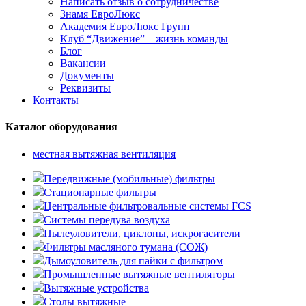
Написать отзыв о сотрудничестве
Знамя ЕвроЛюкс
Академия ЕвроЛюкс Групп
Клуб “Движение” – жизнь команды
Блог
Вакансии
Документы
Реквизиты
Контакты
Каталог оборудования
местная вытяжная вентиляция
Передвижные (мобильные) фильтры
Стационарные фильтры
Центральные фильтровальные системы FCS
Системы передува воздуха
Пылеуловители, циклоны, искрогасители
Фильтры масляного тумана (СОЖ)
Дымоуловитель для пайки с фильтром
Промышленные вытяжные вентиляторы
Вытяжные устройства
Столы вытяжные