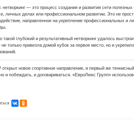
: нетворкинг — это процесс создания и развития сети полезных 
е, личных делах или профессиональном развитии. Это не прост
одействие, направленное на укрепление профессиональных и ли
ды.
 такой глубокий и результативный нетворкинг удалось выстро
 не только привезла домой кубок за первое место, но и укрепи
нований.
открыл новое спортивное направление, и первый же теннисный 
о и побеждать, и договариваться. «ЕвроЛюкс Групп» использова
иться