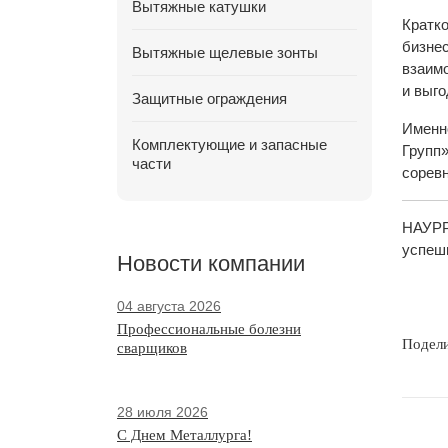
Вытяжные катушки
Кратко
бизнес
Вытяжные щелевые зонты
взаим
и выго
Защитные ограждения
Именно
Комплектующие и запасные
Групп»
части
сорев
НАУРР 
успешн
Новости компании
04 августа 2026
Профессиональные болезни
Подел
сварщиков
28 июля 2026
С Днем Металлурга!