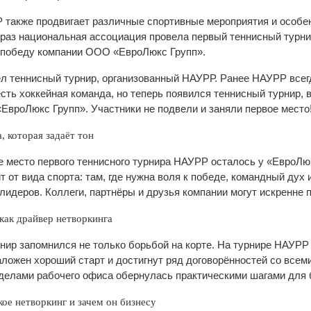
также продвигает различные спортивные мероприятия и особен
 раз национальная ассоциация провела первый теннисный турнир
 победу компании ООО «ЕвроЛюкс Групп».
 теннисный турнир, организованный НАУРР. Ранее НАУРР всегд
сть хоккейная команда, но теперь появился теннисный турнир, 
вроЛюкс Групп». Участники не подвели и заняли первое место
, которая задаёт тон
 место первого теннисного турнира НАУРР осталось у «ЕвроЛюк
т от вида спорта: там, где нужна воля к победе, командный дух 
лидеров. Коллеги, партнёры и друзья компании могут искренне 
как драйвер нетворкинга
нир запомнился не только борьбой на корте. На турнире НАУРР 
ложен хороший старт и достигнут ряд договорённостей со всеми
еделами рабочего офиса обернулась практическими шагами для 
кое нетворкинг и зачем он бизнесу