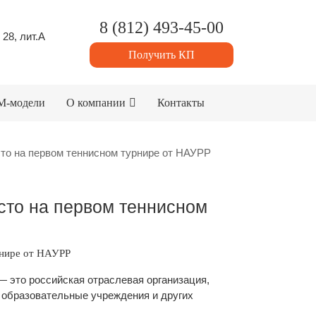
8 (812) 493-45-00
 28, лит.А
Получить КП
M-модели
О компании
Контакты
то на первом теннисном турнире от НАУРР
сто на первом теннисном
рнире от НАУРР
 это российская отраслевая организация,
, образовательные учреждения и других