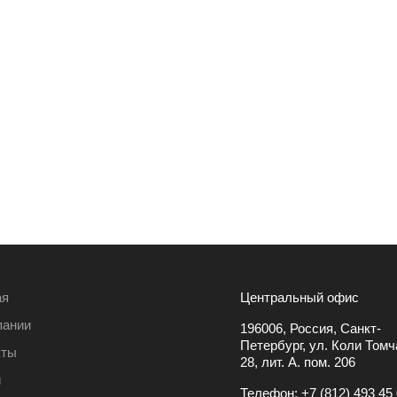
ая
Центральный офис
пании
196006, Россия, Санкт-
Петербург, ул. Коли Томча
кты
28, лит. А. пом. 206
и
Телефон:
+7 (812) 493 45