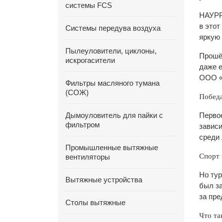
системы FCS
НАУРР 
в этот
Системы передува воздуха
яркую
Пылеуловители, циклоны,
Прошёл
искрогасители
даже е
ООО «Е
Фильтры масляного тумана
(СОЖ)
Победа
Дымоуловитель для пайки с
Первое
фильтром
зависи
среди 
Промышленные вытяжные
Спорт 
вентиляторы
Но тур
Вытяжные устройства
был за
за пр
Столы вытяжные
Что та