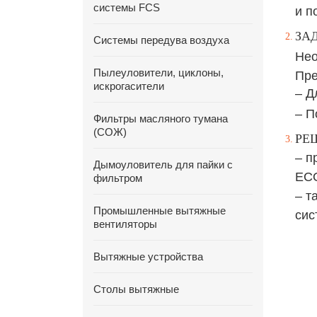
системы FCS
и п
ЗА
Системы передува воздуха
Нео
Пылеуловители, циклоны,
Пре
искрогасители
– Д
– П
Фильтры масляного тумана
(СОЖ)
РЕ
– п
Дымоуловитель для пайки с
ECO
фильтром
–
т
Промышленные вытяжные
сис
вентиляторы
Вытяжные устройства
Столы вытяжные