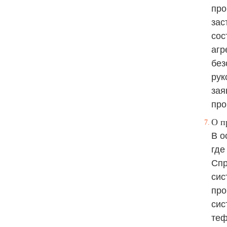
про
зас
сос
агр
без
рук
зая
про
О п
В о
где
Спр
сис
про
си
теф