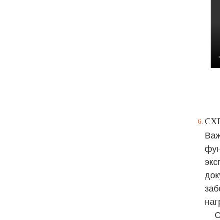
СХ
Важ
фун
экс
док
заб
наг
С