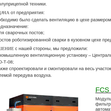
олуприцепной техники.
ДАЧА
от предприятия:
бходимо было сделать вентиляцию в цехе размером 
дназначение:
ля сварочных постов;
остов роботизированной сварки в кузовном цехе пре
ШЕНИЕ
с нашей стороны, мы предложили:
ромышленную вентиляционную установку – Централ
-Т-08;
акже спроектировали и смонтировали на весь участо
темой передува воздуха.
FCS
Модуль
фильтр
автома