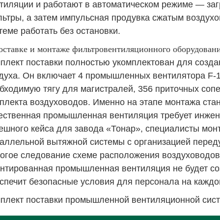
тиляции
и работают в автоматическом режиме — заг
ьтры, а затем импульсная продувка сжатым воздухом
теме работать без остановки.
оставке и монтаже фильтровентиляционного оборудован
плект поставки полностью укомплектован для созда
духа. Он включает 4 промышленных вентилятора
F-
бходимую тягу для магистралей, 356 приточных сопе
плекта воздуховодов. Именно на этапе монтажа стан
ественная
промышленная вентиляция
требует инжен
ешного кейса для завода «Тонар», специалисты мо
аллельной вытяжной системы с организацией передув
огое следование схеме расположения воздуховодов 
нтированная
промышленная вентиляция
не будет со
спечит безопасные условия для персонала на каждо
плект поставки промышленной вентиляционной сис