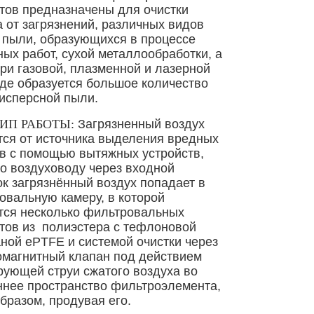
тов предназначены для очистки
а от загрязнений, различных видов
 пыли, образующихся в процессе
ных работ, сухой металлообработки, а
при газовой, плазменной и лазерной
де образуется большое количество
исперсной пыли.
ИП РАБОТЫ:
Загрязненный воздух
тся от источника выделения вредных
в с помощью вытяжных устройств,
по воздуховоду через входной
ок загрязнённый воздух попадает в
овальную камеру, в которой
тся несколько фильтровальных
тов из полиэстера с тефлоновой
ной ePTFE и системой очистки через
омагнитный клапан под действием
рующей струи сжатого воздуха во
ннее пространство фильтроэлемента,
бразом, продувая его.