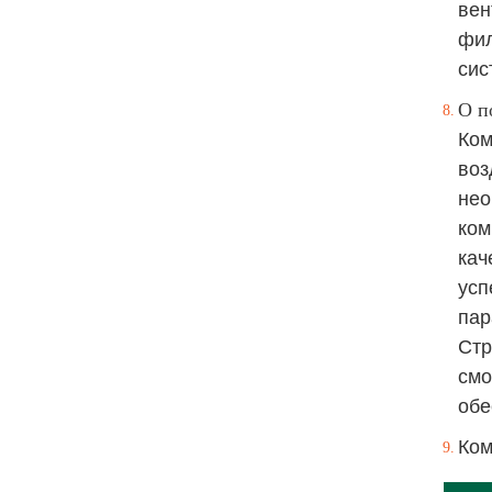
вен
фил
сис
О п
Ком
воз
нео
ком
кач
усп
пар
Стр
смо
обе
Ком