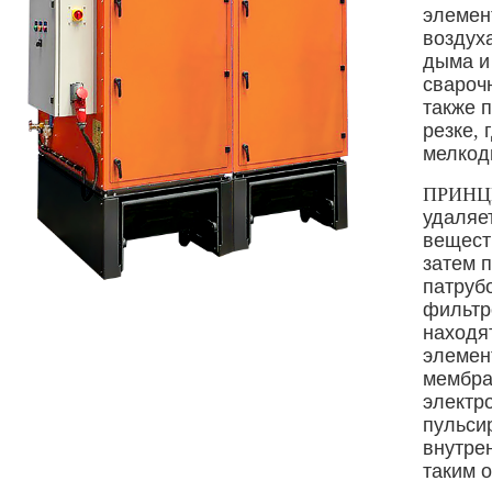
элемен
воздух
дыма и
свароч
также 
резке
,
г
мелкод
ПРИНЦ
удаляе
вещест
затем 
патруб
фильтр
находя
элемен
мембра
электр
пульси
внутре
таким о