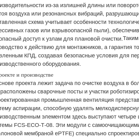
изводительности из-за излишней длины или поворот
тоя воздуха или резонансных вибраций, разрушающих
тавленная схема учитывает особенности технологич
ессивных газов или взрывоопасной пыли), обеспечи
Таким
опасный доступ к узлам для плановой очистки.
оводство к действию для монтажников, а гарантия тог
вленным КПД, создавая безопасные условия для пер
изводственного оборудования.
роекте и производстве
снове проекта лежит задача по очистке воздуха в бо
 расположены сварочные посты и участки роботизир
оектированная
промышленная вентиляция
представ
тему аспирации, способную удалять мелкодисперсн
изводственным элементом здесь выступают четыре
стемы
FCS-ECO-Т-08
. Эти модули с самоочищающими
лоновой мембраной ePTFE) специально спроектиро