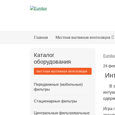
Главная
Местная вытяжная вентиляция
Каталог
Eurolu
оборудования
24 фе
местная вытяжная вентиляция
Инт
Передвижные (мобильные)
В 
фильтры
интуи
одерж
Стационарные фильтры
Игра 
Центральные фильтровальные
искал