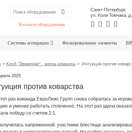
Санкт-Петербург,
ул. Коли Томчака, д.
Каталоги оборудования
Системы аспирации
Фильтровальные элементы
BI
x
>
Клуб "Движение" - жизнь команды
>
Интуиция против коварс
враля 2025
уиция против коварства
этот раз команда ЕвроЛюкс Групп снова собралась за игров
цию и умение работать сплоченно. На этот раз удача оказа
ала победу со счетом 2:1.
получилась напряженной: участники блестяще анализировал
и правду в хитросплетениях версий. Но мафия оказалась хи