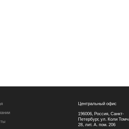
ая
Центральный офис
пании
196006, Россия, Санкт-
Петербург, ул. Коли Томча
кты
28, лит. А. пом. 206