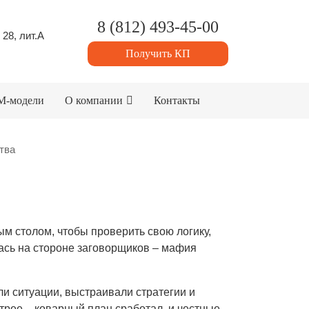
8 (812) 493-45-00
 28, лит.А
Получить КП
M-модели
О компании
Контакты
тва
ым столом, чтобы проверить свою логику,
лась на стороне заговорщиков – мафия
и ситуации, выстраивали стратегии и
трее – коварный план сработал, и честные