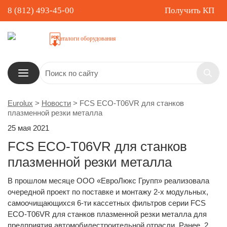
8 (812) 493-45-00
Получить КП
Каталоги оборудования
Eurolux
>
Новости
>
FCS ECO-T06VR для станков
плазменной резки металла
25 мая 2021
FCS ECO-T06VR для станков
плазменной резки металла
В прошлом месяце ООО «ЕвроЛюкс Групп» реализовала
очередной проект по поставке и монтажу 2-х модульных,
самоочищающихся 6-ти кассетных фильтров серии FCS
ECO-T06VR для станков плазменной резки металла для
предприятия автомобилестроительной отрасли. Ранее, 2