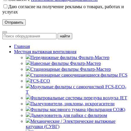
Даю согласие на получение рекламы о товарах, работах и
услугах
Главная
Местная вытяжная вентиляция
Передвижные
Навесные
Стационарные
Стационарные самоочищающиеся
FCS
FCS-ECO
Модульные
с самоочисткой FCS-ECO-
T
Фильтровальные системы передува воздуха JET
Пылеуловители, циклоны, искрогасители
Фильтры масляного тумана (фильтрация СОЖ)
Дымоуловитель для пайки с фильтром
Механические / Электрические вытяжные
катушки (СУВГ)