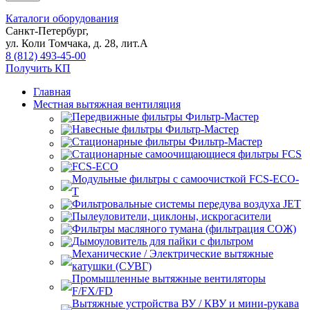
Каталоги оборудования
Санкт-Петербург,
ул. Коли Томчака, д. 28, лит.А
8 (812) 493-45-00
Получить КП
Главная
Местная вытяжная вентиляция
Передвижные
Навесные
Стационарные
Стационарные самоочищающиеся
FCS
FCS-ECO
Модульные
с самоочисткой FCS-ECO-
T
Фильтровальные системы передува воздуха JET
Пылеуловители, циклоны, искрогасители
Фильтры масляного тумана (фильтрация СОЖ)
Дымоуловитель для пайки с фильтром
Механические / Электрические вытяжные
катушки (СУВГ)
Промышленные вытяжные вентиляторы
F/FX/FD
Вытяжные устройства ВУ / КВУ и мини-рукава