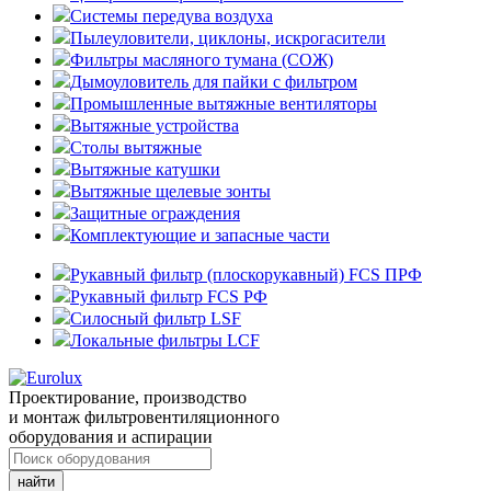
Системы передува воздуха
Пылеуловители, циклоны, искрогасители
Фильтры масляного тумана (СОЖ)
Дымоуловитель для пайки с фильтром
Промышленные вытяжные вентиляторы
Вытяжные устройства
Столы вытяжные
Вытяжные катушки
Вытяжные щелевые зонты
Защитные ограждения
Комплектующие и запасные части
Рукавный фильтр (плоскорукавный) FCS ПРФ
Рукавный фильтр FCS РФ
Силосный фильтр LSF
Локальные фильтры LCF
Проектирование, производство
и монтаж фильтровентиляционного
оборудования и аспирации