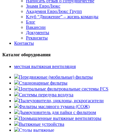
Написать отзыв о сотрудничестве
Знамя ЕвроЛюкс
Академия ЕвроЛюкс Групп
Клуб “Движение” – жизнь команды
Блог
Вакансии
Документы
Реквизиты
Контакты
Каталог оборудования
местная вытяжная вентиляция
Передвижные (мобильные) фильтры
Стационарные фильтры
Центральные фильтровальные системы FCS
Системы передува воздуха
Пылеуловители, циклоны, искрогасители
Фильтры масляного тумана (СОЖ)
Дымоуловитель для пайки с фильтром
Промышленные вытяжные вентиляторы
Вытяжные устройства
Столы вытяжные