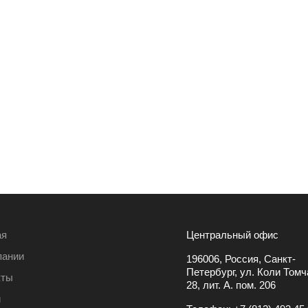
ая
Центральный офис
пании
196006, Россия, Санкт-
Петербург, ул. Коли Томча
кты
28, лит. А. пом. 206
и