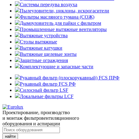
Системы передува воздуха
Пылеуловители, циклоны, искрогасители
Фильтры масляного тумана (СОЖ)
Дымоуловитель для пайки с фильтром
Промышленные вытяжные вентиляторы
Вытяжные устройства
Столы вытяжные
Вытяжные катушки
Вытяжные щелевые зонты
Защитные ограждения
Комплектующие и запасные части
Рукавный фильтр (плоскорукавный) FCS ПРФ
Рукавный фильтр FCS РФ
Силосный фильтр LSF
Локальные фильтры LCF
Проектирование, производство
и монтаж фильтровентиляционного
оборудования и аспирации