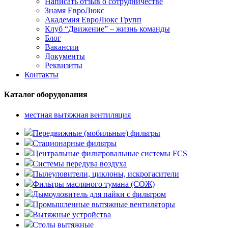
Написать отзыв о сотрудничестве
Знамя ЕвроЛюкс
Академия ЕвроЛюкс Групп
Клуб “Движение” – жизнь команды
Блог
Вакансии
Документы
Реквизиты
Контакты
Каталог оборудования
местная вытяжная вентиляция
Передвижные (мобильные) фильтры
Стационарные фильтры
Центральные фильтровальные системы FCS
Системы передува воздуха
Пылеуловители, циклоны, искрогасители
Фильтры масляного тумана (СОЖ)
Дымоуловитель для пайки с фильтром
Промышленные вытяжные вентиляторы
Вытяжные устройства
Столы вытяжные