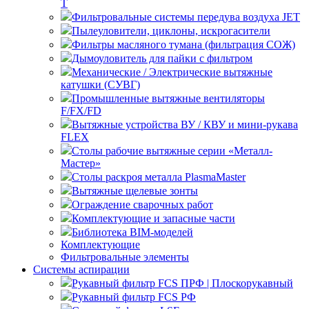
T
Фильтровальные системы передува воздуха JET
Пылеуловители, циклоны, искрогасители
Фильтры масляного тумана (фильтрация СОЖ)
Дымоуловитель для пайки с фильтром
Механические / Электрические вытяжные
катушки (СУВГ)
Промышленные вытяжные вентиляторы
F/FX/FD
Вытяжные устройства ВУ / КВУ и мини-рукава
FLEX
Столы рабочие вытяжные серии «Металл-
Мастер»
Столы раскроя металла PlasmaMaster
Вытяжные щелевые зонты
Ограждение сварочных работ
Комплектующие и запасные части
Библиотека BIM-моделей
Комплектующие
Фильтровальные элементы
Системы аспирации
Рукавный фильтр FCS ПРФ | Плоскорукавный
Рукавный фильтр FCS РФ