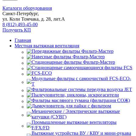
Каталоги оборудования
Санкт-Петербург,
ул. Коли Томчака, д. 28, лит.А
8 (812) 493-45-00
Получить КП
Главная
Местная вытяжная вентиляция
Передвижные
Навесные
Стационарные
Стационарные самоочищающиеся
FCS
FCS-ECO
Модульные
с самоочисткой FCS-ECO-
T
Фильтровальные системы передува воздуха JET
Пылеуловители, циклоны, искрогасители
Фильтры масляного тумана (фильтрация СОЖ)
Дымоуловитель для пайки с фильтром
Механические / Электрические вытяжные
катушки (СУВГ)
Промышленные вытяжные вентиляторы
F/FX/FD
Вытяжные устройства ВУ / КВУ и мини-рукава