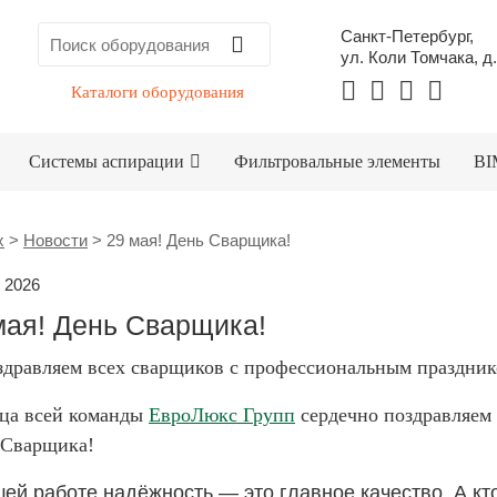
Санкт-Петербург,
ул. Коли Томчака, д.
Каталоги оборудования
Системы аспирации
Фильтровальные элементы
BI
x
>
Новости
>
29 мая! День Сварщика!
 2026
мая! День Сварщика!
здравляем всех сварщиков с профессиональным праздник
ца всей команды
ЕвроЛюкс Групп
сердечно поздравляем
 Сварщика!
ей работе надёжность — это главное качество. А кт