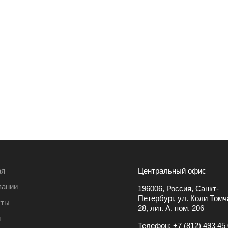
ая
Центральный офис
пании
196006, Россия, Санкт-
Петербург, ул. Коли Томча
кты
28, лит. А. пом. 206
и
Телефон:
+7 (812) 493 45