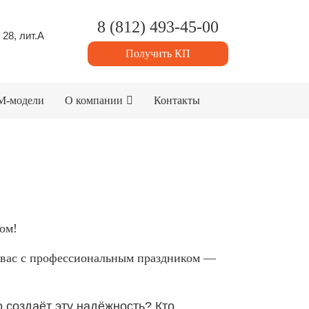
8 (812) 493-45-00
 28, лит.А
Получить КП
M-модели
О компании
Контакты
ом!
 вас с профессиональным праздником —
о создаёт эту надёжность? Кто