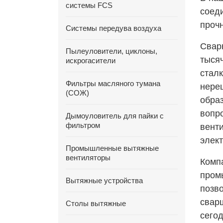
системы FCS
соед
проч
Системы передува воздуха
Свар
Пылеуловители, циклоны,
тысяч
искрогасители
стал
Фильтры масляного тумана
нере
(СОЖ)
обра
вопр
Дымоуловитель для пайки с
фильтром
вент
элек
Промышленные вытяжные
вентиляторы
Комп
пром
Вытяжные устройства
позв
свар
Столы вытяжные
сегод