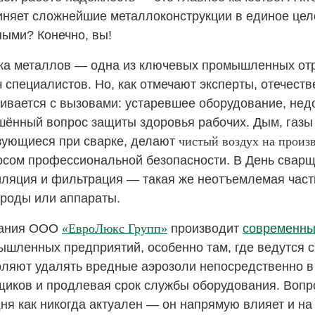
иняет сложнейшие металлоконструкции в единое цел
ными? Конечно, вы!
ка металлов — одна из ключевых промышленных отра
 специалистов. Но, как отмечают эксперты, отечест
кивается с вызовами: устаревшее оборудование, нед
шённый вопрос защиты здоровья рабочих. Дым, газы
зующиеся при сварке, делают
чистый воздух на произ
осом профессиональной безопасности. В День сварщ
иляция и фильтрация — такая же неотъемлемая часть
троды или аппараты.
ания ООО
«
ЕвроЛюкс Групп»
производит
современны
ышленных предприятий, особенно там, где ведутся 
оляют удалять вредные аэрозоли непосредственно в
щиков и продлевая срок службы оборудования. Вопр
ня как никогда актуален — он напрямую влияет и на