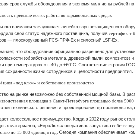
евая срок службы оборудования и экономя миллионы рублей на 
сность превыше всего: работа во взрывоопасных средах
ьного внимания заслуживает линейка взрывозащищенного оборуд
ердила свой статус надежного поставщика, получив
сертификат 
ров — плоскорукавный FCS-ПРФ-Ех и силосный LSF-Ех.
начает, что оборудование официально разрешено для установки
оопасности (обработка металла, древесной пыли, композитов) 
ки при температурах от -40 до +60°C. Соответствие строгим ГОСТ
ия сохранности жизни сотрудников и целостности предприятия.
 цикл «под ключ» и собственное производство
ство на рынке невозможно без собственной мощной базы. В ра
изводственная площадка в Санкт-Петербурге площадью более 5000
отки технического решения и проектирования до производства,
дает колоссальное преимущество. Когда в 2022 году рынок сто
дных материалов, «ЕвроЛюкс» оперативно запустила
собственну
. Сегодня компания обеспечивает ко
тью до 15 000 единиц в год