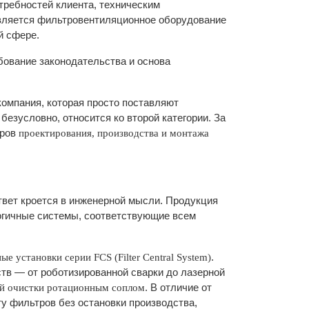
отребностей клиента, техническим
вляется фильтровентиляционное оборудование
й сфере.
ебование законодательства и основа
омпания, которая просто поставляют
безусловно, относится ко второй категории. За
»
еров
проектирования, производства и монтажа
вет кроется в инженерной мысли. Продукция
логичные системы, соответствующие всем
.
е установки серии FCS (Filter Central System)
тв — от роботизированной сварки до лазерной
. В отличие от
ой очистки ротационным соплом
ту фильтров без остановки производства,