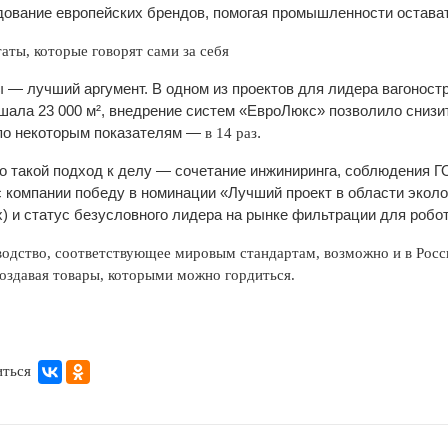
дование европейских брендов, помогая промышленности остават
таты, которые говорят сами за себя
— лучший аргумент. В одном из проектов для лидера вагоностр
шала 23 000 м², внедрение систем «ЕвроЛюкс» позволило сниз
 по некоторым показателям —
.
в 14 раз
о такой подход к делу — сочетание инжиниринга, соблюдения Г
 компании победу в номинации «Лучший проект в области эколо
) и статус безусловного лидера на рынке фильтрации для робо
одство, соответствующее мировым стандартам, возможно и в Росс
создавая товары, которыми можно гордиться.
иться