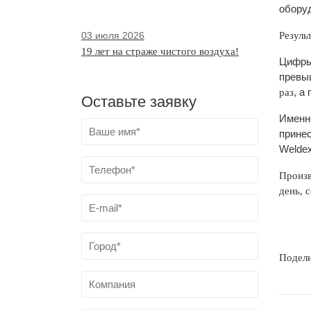
обору
03 июля 2026
Резуль
19 лет на страже чистого воздуха!
Цифры 
превы
, а
раз
Оставьте заявку
Именн
принес
Weldex
Произв
день, 
Подел