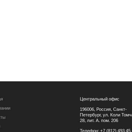
ая
Центральный офис
пании
196006, Россия, Санкт-
Петербург, ул. Коли Томча
кты
28, лит. А. пом. 206
и
Телефон:
+7 (812) 493 45