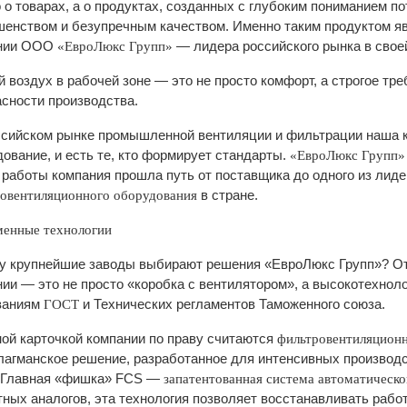
 о товарах, а о продуктах, созданных с глубоким пониманием п
шенством и безупречным качеством. Именно таким продуктом я
нии ООО
— лидера российского рынка в свое
«ЕвроЛюкс Групп»
 воздух в рабочей зоне — это не просто комфорт, а строгое тр
сности производства.
ссийском рынке промышленной вентиляции и фильтрации наша к
ование, и есть те, кто формирует стандарты.
«ЕвроЛюкс Групп
 работы компания прошла путь от поставщика до одного из лид
в стране.
овентиляционного оборудования
менные технологии
у крупнейшие заводы выбирают решения «ЕвроЛюкс Групп»? От
ии — это не просто «коробка с вентилятором», а высокотехно
ваниям
и Технических регламентов Таможенного союза.
ГОСТ
ой карточкой компании по праву считаются
фильтровентиляционны
агманское решение, разработанное для интенсивных производс
. Главная «фишка» FCS —
запатентованная система автоматическ
ных аналогов, эта технология позволяет восстанавливать рабо