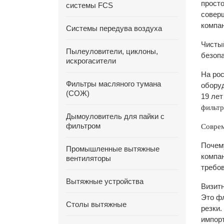
просто
системы FCS
совер
компа
Системы передува воздуха
Чистый
Пылеуловители, циклоны,
безопа
искрогасители
На ро
Фильтры масляного тумана
оборуд
(СОЖ)
19 лет
фильтр
Дымоуловитель для пайки с
фильтром
Совре
Почем
Промышленные вытяжные
компан
вентиляторы
требо
Вытяжные устройства
Визитн
Это фл
Столы вытяжные
резки
импорт