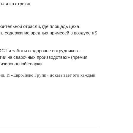
ься «в строю».
оительной отрасли, где площадь цеха
ить содержание вредных примесей в воздухе
в 5
ОСТ и заботы о здоровье сотрудников —
гии на сварочных производствах» (премия
тизированной сварки.
ии. И «ЕвроЛюкс Групп» доказывает это каждый