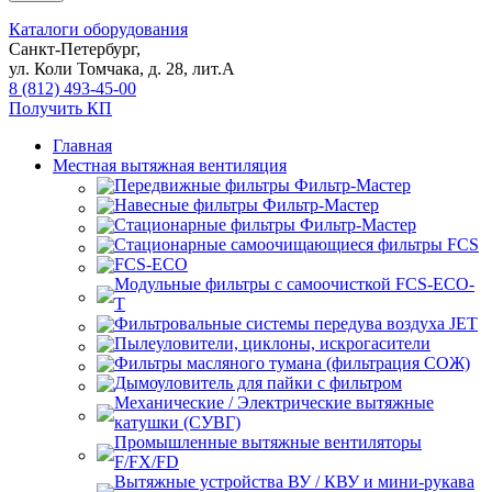
Каталоги оборудования
Санкт-Петербург,
ул. Коли Томчака, д. 28, лит.А
8 (812) 493-45-00
Получить КП
Главная
Местная вытяжная вентиляция
Передвижные
Навесные
Стационарные
Стационарные самоочищающиеся
FCS
FCS-ECO
Модульные
с самоочисткой FCS-ECO-
T
Фильтровальные системы передува воздуха JET
Пылеуловители, циклоны, искрогасители
Фильтры масляного тумана (фильтрация СОЖ)
Дымоуловитель для пайки с фильтром
Механические / Электрические вытяжные
катушки (СУВГ)
Промышленные вытяжные вентиляторы
F/FX/FD
Вытяжные устройства ВУ / КВУ и мини-рукава