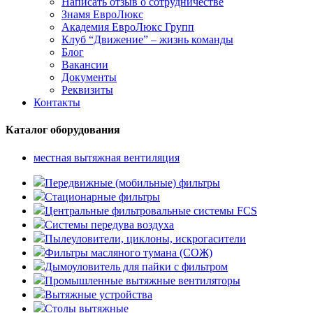
Написать отзыв о сотрудничестве
Знамя ЕвроЛюкс
Академия ЕвроЛюкс Групп
Клуб “Движение” – жизнь команды
Блог
Вакансии
Документы
Реквизиты
Контакты
Каталог оборудования
местная вытяжная вентиляция
Передвижные (мобильные) фильтры
Стационарные фильтры
Центральные фильтровальные системы FCS
Системы передува воздуха
Пылеуловители, циклоны, искрогасители
Фильтры масляного тумана (СОЖ)
Дымоуловитель для пайки с фильтром
Промышленные вытяжные вентиляторы
Вытяжные устройства
Столы вытяжные