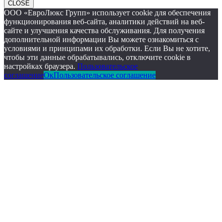
CLOSE
ООО «ЕвроЛюкс Групп» использует cookie для обеспечения
функционирования веб-сайта, аналитики действий на веб-
сайте и улучшения качества обслуживания. Для получения
дополнительной информации Вы можете ознакомиться с
условиями и принципами их обработки. Если Вы не хотите,
чтобы эти данные обрабатывались, отключите cookie в
настройках браузера.
Пользовательское
соглашение
Ок
Пользовательское соглашение