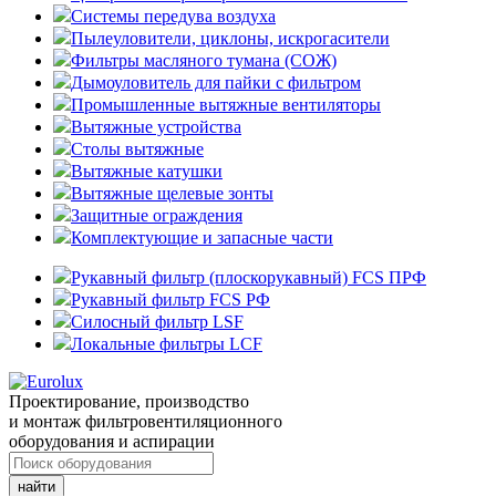
Системы передува воздуха
Пылеуловители, циклоны, искрогасители
Фильтры масляного тумана (СОЖ)
Дымоуловитель для пайки с фильтром
Промышленные вытяжные вентиляторы
Вытяжные устройства
Столы вытяжные
Вытяжные катушки
Вытяжные щелевые зонты
Защитные ограждения
Комплектующие и запасные части
Рукавный фильтр (плоскорукавный) FCS ПРФ
Рукавный фильтр FCS РФ
Силосный фильтр LSF
Локальные фильтры LCF
Проектирование, производство
и монтаж фильтровентиляционного
оборудования и аспирации