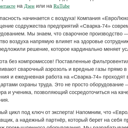
нтакте
на
Дзен
или на
RuTube
пасность начинается с воздуха!
Компания «ЕвроЛюкс
щение содружества предприятий «Сварка-74» сов
удованием. Мы знаем, что сварочное производство —
тво воздуха напрямую влияет на здоровье сотрудни
редложили решение, которое кардинально меняет усл
ота без компромиссов!
Поставленные фильтровенти
ливают сварочный аэрозоль и вредные газы прямо в 
ния и ежедневная работа на «Сварка-74» проходят 
артами охраны труда. Это не просто оборудование 
ра и ученика, позволяющий сосредоточиться на каче
ния.
ый цикл под ключ от эксперта!
Напомним, что «Евро
авщик, а надежный партнёр, который берет на себя
п
аж
промышленного оборудования. Мы разрабатываем