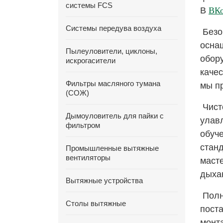
системы FCS
В
ВКо
Системы передува воздуха
Безо
осна
Пылеуловители, циклоны,
обор
искрогасители
качес
Фильтры масляного тумана
мы п
(СОЖ)
Чист
Дымоуловитель для пайки с
улав
фильтром
обуче
станд
Промышленные вытяжные
вентиляторы
масте
дыха
Вытяжные устройства
Полн
Столы вытяжные
пост
монт