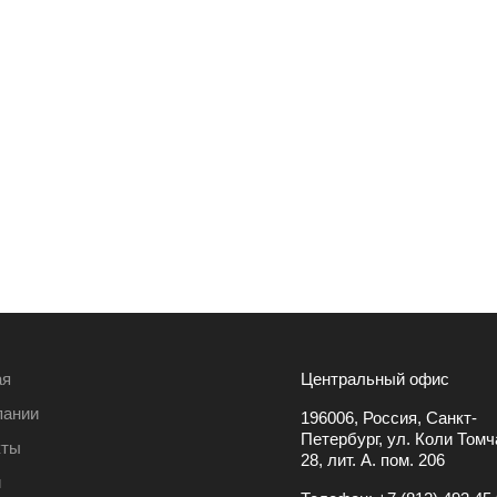
ая
Центральный офис
пании
196006, Россия, Санкт-
Петербург, ул. Коли Томча
кты
28, лит. А. пом. 206
и