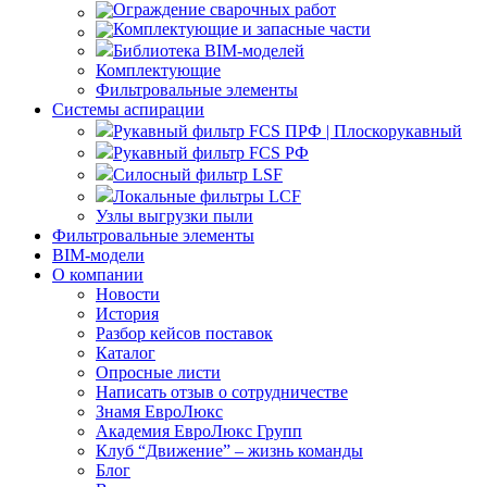
Ограждение сварочных работ
Комплектующие и запасные части
Библиотека BIM-моделей
Комплектующие
Фильтровальные элементы
Системы аспирации
Рукавный фильтр FCS ПРФ | Плоскорукавный
Рукавный фильтр FCS РФ
Силосный фильтр LSF
Локальные фильтры LCF
Узлы выгрузки пыли
Фильтровальные элементы
BIM-модели
О компании
Новости
История
Разбор кейсов поставок
Каталог
Опросные листи
Написать отзыв о сотрудничестве
Знамя ЕвроЛюкс
Академия ЕвроЛюкс Групп
Клуб “Движение” – жизнь команды
Блог