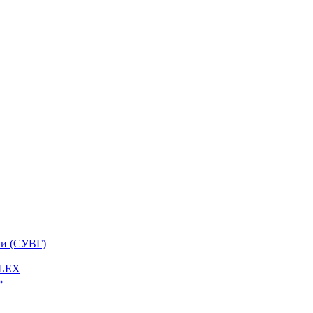
ки (СУВГ)
FLEX
»