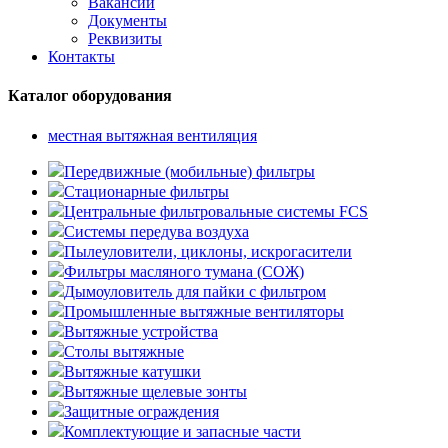
Вакансии
Документы
Реквизиты
Контакты
Каталог оборудования
местная вытяжная вентиляция
Передвижные (мобильные) фильтры
Стационарные фильтры
Центральные фильтровальные системы FCS
Системы передува воздуха
Пылеуловители, циклоны, искрогасители
Фильтры масляного тумана (СОЖ)
Дымоуловитель для пайки с фильтром
Промышленные вытяжные вентиляторы
Вытяжные устройства
Столы вытяжные
Вытяжные катушки
Вытяжные щелевые зонты
Защитные ограждения
Комплектующие и запасные части