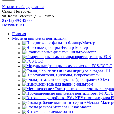
Каталоги оборудования
Санкт-Петербург,
ул. Коли Томчака, д. 28, лит.А
8 (812) 493-45-00
Получить КП
Главная
Местная вытяжная вентиляция
Передвижные
Навесные
Стационарные
Стационарные самоочищающиеся
FCS
FCS-ECO
Модульные
с самоочисткой FCS-ECO-T
Фильтровальные системы передува воздуха JET
Пылеуловители, циклоны, искрогасители
Фильтры масляного тумана (фильтрация СОЖ)
Дымоуловитель для пайки с фильтром
Механические / Электрические вытяжные катуш
Промышленные вытяжные вентиляторы F/FX/FD
Вытяжные устройства ВУ / КВУ и мини-рукава 
Столы рабочие вытяжные серии «Металл-Мастер
Столы раскроя металла PlasmaMaster
Вытяжные щелевые зонты