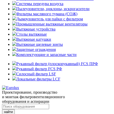
Системы передува воздуха
Пылеуловители, циклоны, искрогасители
Фильтры масляного тумана (СОЖ)
Дымоуловитель для пайки с фильтром
Промышленные вытяжные вентиляторы
Вытяжные устройства
Столы вытяжные
Вытяжные катушки
Вытяжные щелевые зонты
Защитные ограждения
Комплектующие и запасные части
Рукавный фильтр (плоскорукавный) FCS ПРФ
Рукавный фильтр FCS РФ
Силосный фильтр LSF
Локальные фильтры LCF
Проектирование, производство
и монтаж фильтровентиляционного
оборудования и аспирации