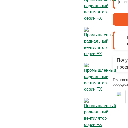
(нас
Полу
прое
Технолог
оборудов