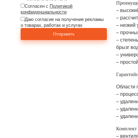
Преимуще
Согласен с
Политикой
– высоки
конфиденциальности
– рассчи
Даю согласие на получение рекламы
о товарах, работах и услугах
– низкий
– прочны
– степен
брызг во
– универ
– просто
Гарантийн
Области 
– процесс
– удален
– удален
– удален
Комплект 
– вентиля