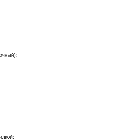
очный);
илкой;