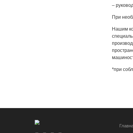
– руково
При необ
Нашим ко
специаль
производ
простран
машиност
*при соб
Главн