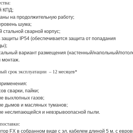
ства:
й КПД;
таны на продолжительную работу;
 уровень шума;
й стальной сварной корпус;
ь защиты IP54 (обеспечивается защита от попадания
ды);
сальный вариант размещения (настенный/напольный/потол
й монтаж.
ый срок эксплуатации – 12 месяцев*
применения:
ов сварки, пайки;
ие выхлопных газов;
ие дымов и масляных туманов;
ие неслипающейся и невзрывоопасной пыли.
поставки:
тор FX в собранном виде с эл. кабелем длиной 5 м. с евров