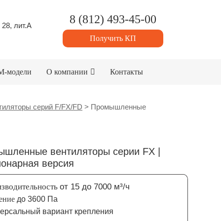
8 (812) 493-45-00
 28, лит.А
Получить КП
M-модели
О компании
Контакты
иляторы серий F/FX/FD
>
Промышленные
ышленные вентиляторы серии FX |
онарная версия
зводительность
от 15 до 7000 м³/ч
ение
до 3600 Па
ерсальный вариант крепления