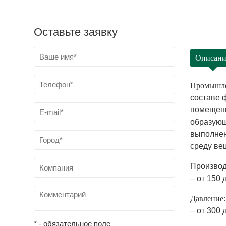
Оставьте заявку
Описани
Промышлен
составе 
помещени
образующ
выполнен
среду ве
Производ
– от 150 
Давление:
– от 300 
* - обязательное поле