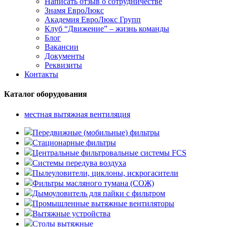
Написать отзыв о сотрудничестве
Знамя ЕвроЛюкс
Академия ЕвроЛюкс Групп
Клуб “Движение” – жизнь команды
Блог
Вакансии
Документы
Реквизиты
Контакты
Каталог оборудования
местная вытяжная вентиляция
Передвижные (мобильные) фильтры
Стационарные фильтры
Центральные фильтровальные системы FCS
Системы передува воздуха
Пылеуловители, циклоны, искрогасители
Фильтры масляного тумана (СОЖ)
Дымоуловитель для пайки с фильтром
Промышленные вытяжные вентиляторы
Вытяжные устройства
Столы вытяжные