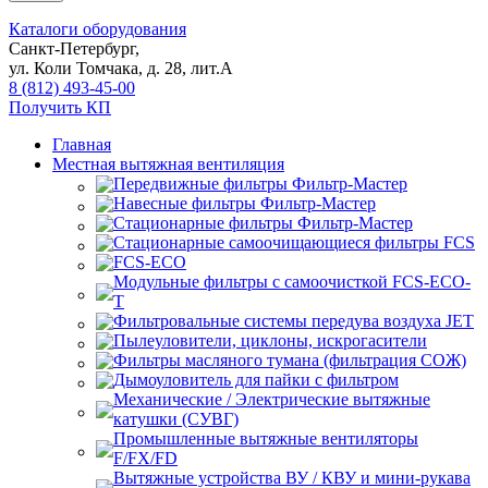
Каталоги оборудования
Санкт-Петербург,
ул. Коли Томчака, д. 28, лит.А
8 (812) 493-45-00
Получить КП
Главная
Местная вытяжная вентиляция
Передвижные
Навесные
Стационарные
Стационарные самоочищающиеся
FCS
FCS-ECO
Модульные
с самоочисткой FCS-ECO-
T
Фильтровальные системы передува воздуха JET
Пылеуловители, циклоны, искрогасители
Фильтры масляного тумана (фильтрация СОЖ)
Дымоуловитель для пайки с фильтром
Механические / Электрические вытяжные
катушки (СУВГ)
Промышленные вытяжные вентиляторы
F/FX/FD
Вытяжные устройства ВУ / КВУ и мини-рукава