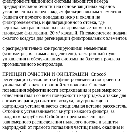
фильтровентиляционной системы находится камера
предварительной очистки на основе защитных экранов
установленных перед каждым фильтровальным элементов
(защита от прямого попадания искр и окалин на
фильтроэлементы), и фильтрационного отсека, где
вертикально расположены
фильтровальные элементы,
площадью фильтрации
20 м²
каждый. Пневмосистема подачи
сжатого воздуха для регенерации фильтровальных элементов
с распределительно-контролирующими элементами
(манометры, влагомаслоотделитель), электронный пульт
управления и обслуживания системы на базе контроллера
промышленного контроллера.
ПРИНЦИП ОЧИСТКИ И ФИЛЬТРАЦИИ:
Способ
регенерации (самоочистки) фильтроэлемента построен по
уникальной запатентованной технологии. С целью
повышения эффективности встряхивания и равномерного
отделения пыли со всей поверхности картриджа, а также для
снижения расхода сжатого воздуха, внутри каждого
картриджа устанавливается специальная вставка рассекатель.
Отбойник устанавливается внутри каждого фильтра, за
входным патрубком. Отбойник предназначены для
равномерного распределения пылевого потока и защиты
картриджей от прямого попадания частиц пыли, окалины и