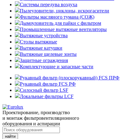
Системы передува воздуха
Пылеуловители, циклоны, искрогасители
Фильтры масляного тумана (СОЖ)
Дымоуловитель для пайки с фильтром
Промышленные вытяжные вентиляторы
Вытяжные устройства
Столы вытяжные
Вытяжные катушки
Вытяжные щелевые зонты
Защитные ограждения
Комплектующие и запасные части
Рукавный фильтр (плоскорукавный) FCS ПРФ
Рукавный фильтр FCS РФ
Силосный фильтр LSF
Локальные фильтры LCF
Проектирование, производство
и монтаж фильтровентиляционного
оборудования и аспирации