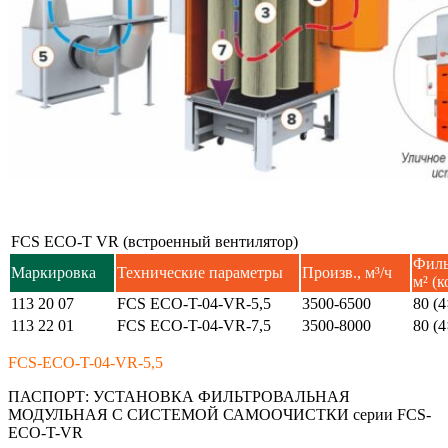
FCS ECO-T VR (встроенный вентилятор)
Филь
Маркировка
Технические параметры
Произв., м³/ч
м² (к
113 20 07
FCS ECO-T-04-VR-5,5
3500-6500
80 (4
113 22 01
FCS ECO-T-04-VR-7,5
3500-8000
80 (4
FCS-ECO-T-04-VR-5,5
ПАСПОРТ:
УСТАНОВКА ФИЛЬТРОВАЛЬНАЯ
МОДУЛЬНАЯ С СИСТЕМОЙ САМООЧИСТКИ серии FCS-
ECO-T-VR