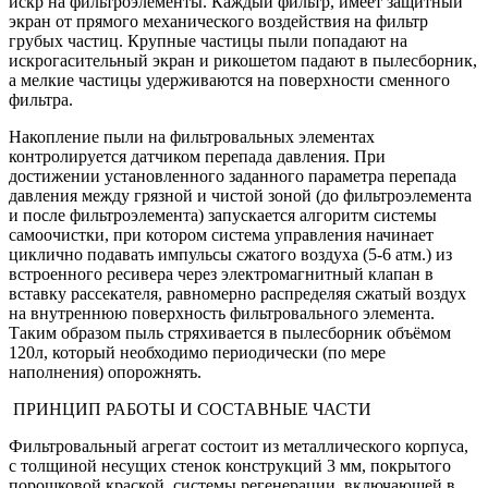
искр на фильтроэлементы. Каждый фильтр, имеет защитный
экран от прямого механического воздействия на фильтр
грубых частиц. Крупные частицы пыли попадают на
искрогасительный экран и рикошетом падают в пылесборник,
а мелкие частицы удерживаются на поверхности сменного
фильтра.
Накопление пыли на фильтровальных элементах
контролируется датчиком перепада давления. При
достижении установленного заданного параметра перепада
давления между грязной и чистой зоной (до фильтроэлемента
и после фильтроэлемента) запускается алгоритм системы
самоочистки, при котором система управления начинает
циклично подавать импульсы сжатого воздуха (5-6 атм.) из
встроенного ресивера через электромагнитный клапан в
вставку рассекателя, равномерно распределяя сжатый воздух
на внутреннюю поверхность фильтровального элемента.
Таким образом пыль стряхивается в пылесборник объёмом
120л, который необходимо периодически (по мере
наполнения) опорожнять.
ПРИНЦИП РАБОТЫ И СОСТАВНЫЕ ЧАСТИ
Фильтровальный агрегат состоит из металлического корпуса,
с толщиной несущих стенок конструкций 3 мм, покрытого
порошковой краской, системы регенерации, включающей в