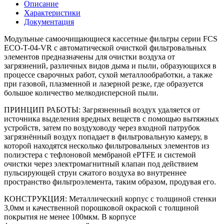
Описание
Характеристики
Документация
Модульные самоочищающиеся кассетные фильтры серии FCS
ECO-T-04-VR с автоматической очисткой фильтровальных
элементов предназначены для очистки воздуха от
загрязнений, различных видов дыма и пыли, образующихся в
процессе сварочных работ, сухой металлообработки, а также
при газовой, плазменной и лазерной резке
,
где образуется
большое количество мелкодисперсной пыли.
ПРИНЦИП РАБОТЫ:
Загрязненный воздух удаляется от
источника выделения вредных веществ с помощью вытяжных
устройств, затем по воздуховоду через входной патрубок
загрязнённый воздух попадает в фильтровальную камеру, в
которой находятся несколько фильтровальных элементов из
полиэстера с тефлоновой мембраной ePTFE и системой
очистки через электромагнитный клапан под действием
пульсирующей струи сжатого воздуха во внутреннее
пространство фильтроэлемента, таким образом, продувая его.
КОНСТРУКЦИЯ:
Металлический корпус с толщиной стенки
3,0мм и качественной порошковой окраской с толщиной
покрытия не менее 100мкм. В корпусе