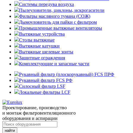
Системы передува воздуха
Пылеуловители, циклоны, искрогасители
Фильтры масляного тумана (СОЖ)
Дымоуловитель для пайки с фильтром
Промышленные вытяжные вентиляторы
Вытяжные устройства
Столы вытяжные
Вытяжные катушки
Вытяжные щелевые зонты
Защитные ограждения
Комплектующие и запасные части
Рукавный фильтр (плоскорукавный) FCS ПРФ
Рукавный фильтр FCS РФ
Силосный фильтр LSF
Локальные фильтры LCF
Проектирование, производство
и монтаж фильтровентиляционного
оборудования и аспирации