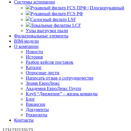
Системы аспирации
Рукавный фильтр FCS ПРФ | Плоскорукавный
Рукавный фильтр FCS РФ
Силосный фильтр LSF
Локальные фильтры LCF
Узлы выгрузки пыли
Фильтровальные элементы
BIM-модели
О компании
Новости
История
Разбор кейсов поставок
Каталог
Опросные листи
Написать отзыв о сотрудничестве
Знамя ЕвроЛюкс
Академия ЕвроЛюкс Групп
Клуб “Движение” – жизнь команды
Блог
Вакансии
Документы
Реквизиты
Контакты
1231232133123