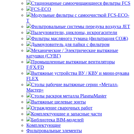
Стационарные самоочищающиеся
FCS
FCS-ECO
Модульные
с самоочисткой FCS-ECO-
T
Фильтровальные системы передува воздуха JET
Пылеуловители, циклоны, искрогасители
Фильтры масляного тумана (фильтрация СОЖ)
Дымоуловитель для пайки с фильтром
Механические / Электрические вытяжные
катушки (СУВГ)
Промышленные вытяжные вентиляторы
F/FX/FD
Вытяжные устройства ВУ / КВУ и мини-рукава
FLEX
Столы рабочие вытяжные серии «Металл-
Мастер»
Столы раскроя металла PlasmaMaster
Вытяжные щелевые зонты
Ограждение сварочных работ
Комплектующие и запасные части
Библиотека BIM-моделей
Комплектующие
Фильтровальные элементы