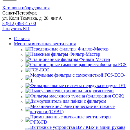
Каталоги оборудования
Санкт-Петербург,
ул. Коли Томчака, д. 28, лит.А
8 (812) 493-45-00
Получить КП
Главная
Местная вытяжная вентиляция
Передвижные
Навесные
Стационарные
Стационарные самоочищающиеся
FCS
FCS-ECO
Модульные
с самоочисткой FCS-ECO-
T
Фильтровальные системы передува воздуха JET
Пылеуловители, циклоны, искрогасители
Фильтры масляного тумана (фильтрация СОЖ)
Дымоуловитель для пайки с фильтром
Механические / Электрические вытяжные
катушки (СУВГ)
Промышленные вытяжные вентиляторы
F/FX/FD
Вытяжные устройства ВУ / КВУ и мини-рукава