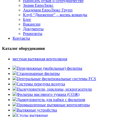
Написать отзыв о сотрудничестве
Знамя ЕвроЛюкс
Академия ЕвроЛюкс Групп
Клуб “Движение” – жизнь команды
Блог
Вакансии
Документы
Реквизиты
Контакты
Каталог оборудования
местная вытяжная вентиляция
Передвижные (мобильные) фильтры
Стационарные фильтры
Центральные фильтровальные системы FCS
Системы передува воздуха
Пылеуловители, циклоны, искрогасители
Фильтры масляного тумана (СОЖ)
Дымоуловитель для пайки с фильтром
Промышленные вытяжные вентиляторы
Вытяжные устройства
Столы вытяжные